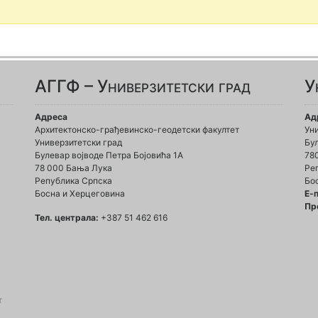
АГГФ – Универзитетски град
У
Адреса
Ад
Архитектонско-грађевинско-геодетски факултет
Ун
Универзитетски град
Бул
Булевар војводе Петра Бојовића 1A
78
78 000 Бања Лука
Ре
Република Српска
Бо
Босна и Херцеговина
Е-
Пр
Тел. централа:
+387 51 462 616
т