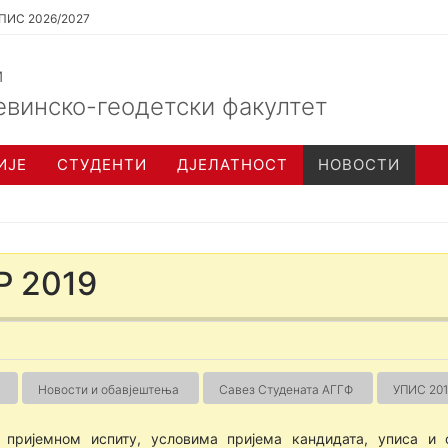
ПИС 2026/2027
и
евинско-геодетски факултет
ИЈЕ
СТУДЕНТИ
ДЈЕЛАТНОСТ
НОВОСТИ
 2019
Новости и обавјештења
Савез Студената АГГФ
УПИС 201
 пријемном испиту, условима пријема кандидата, уписа и 