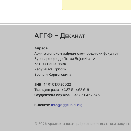
АГГФ – Деканат
Адреса
Архитектонско-грађевинско-геодетски факултет
Булевар војводе Петра Бојовића 1A
78 000 Бања Лука
Република Српска
Босна и Херцеговина
ЈИБ:
4401017720022
Тел. централа:
+387 51 462 616
Студентска служба:
+387 51 462 545
Е-пошта:
info@aggf.unibl.org
© 2026 Архитектонско-грађевинско-геодетски факулте