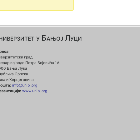
ниверзитет у Бањој Луци
реса
иверзитетски град
евар војводе Петра Бојовића 1А
000 Бања Лука
публика Српска
сна и Херцеговина
пошта:
info@unibl.org
езентација:
www.unibl.org