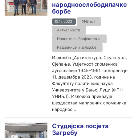
народноослободилачке
борбе
12.12.2023.
УНИБЛ
Актуелности
Новости и обавјештења
Радионице и изложбе
Изложба „Архитектура. Скулптура,
Сјећање. Умјетност споменика
Југославије 1945–1991” отворена је
11. децембра 2023. године на
Факултету политичких наука
Универзитета у Бањој Луци (ФПН
УНИБЛ). Изложба приказује
шездесетак мапираних споменика
народноо...
Студијска посјета
Загребу