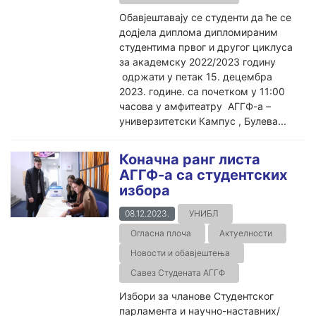
Обавјештавају се студенти да ће се
додјела диплома дипломираним
студентима првог и другог циклуса
за академску 2022/2023 годину
одржати у петак 15. децембра
2023. године. са почетком у 11:00
часова у амфитеатру АГГФ-а –
универзитетски Кампус , Булева...
Коначна ранг листа
АГГФ-а са студентских
избора
08.12.2023.
УНИБЛ
Огласна плоча
Актуелности
Новости и обавјештења
Савез Студената АГГФ
Избори за чланове Студентског
парламента и научно-наставних/