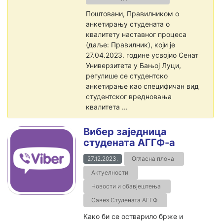
Поштовани, Правилником о
анкетирању студената о
квалитету наставног процеса
(даље: Правилник), који је
27.04.2023. године усвојио Сенат
Универзитета у Бањој Луци,
регулише се студентско
анкетирање као специфичан вид
студентског вредновања
квалитета ...
Вибер заједница
студената АГГФ-а
27.12.2023.
Огласна плоча
Актуелности
Новости и обавјештења
Савез Студената АГГФ
Како би се остварило брже и