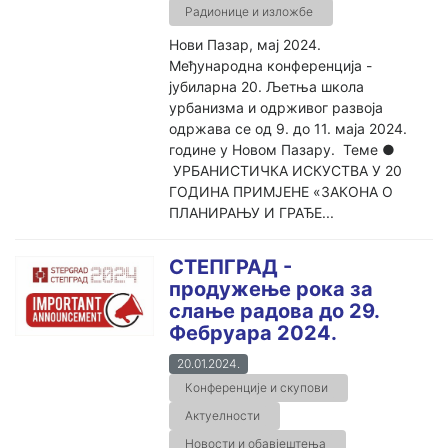
Радионице и изложбе
Нови Пазар, мај 2024.
Међународна конференција -
јубиларна 20. Љетња школа
урбанизма и одрживог развоја
одржава се од 9. до 11. маја 2024.
године у Новом Пазару. Теме ●
УРБАНИСТИЧКА ИСКУСТВА У 20
ГОДИНА ПРИМЈЕНЕ «ЗАКОНА О
ПЛАНИРАЊУ И ГРАЂЕ...
СТЕПГРАД -
продужење рока за
слање радова до 29.
Фебруара 2024.
20.01.2024.
Конференције и скупови
Актуелности
Новости и обавјештења