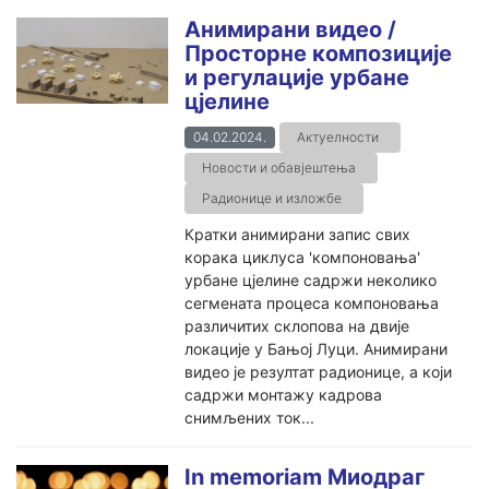
Анимирани видео /
Просторне композиције
и регулације урбане
цјелине
04.02.2024.
Актуелности
Новости и обавјештења
Радионице и изложбе
Кратки анимирани запис свих
корака циклуса 'компоновања'
урбане цјелине садржи неколико
сегмената процеса компоновања
различитих склопова на двије
локације у Бањој Луци. Анимирани
видео је резултат радионице, а који
садржи монтажу кадрова
снимљених ток...
In memoriam Миодраг