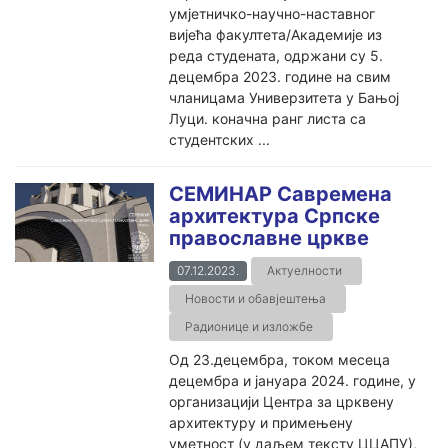
умјетничко-научно-наставног
вијећа факултета/Академије из
реда студената, одржани су 5.
децембра 2023. године на свим
чланицама Универзитета у Бањој
Луци. коначна ранг листа са
студентских ...
СЕМИНАР Савремена
архитектура Српске
православне цркве
07.12.2023.
Актуелности
Новости и обавјештења
Радионице и изложбе
Од 23.децембра, током месеца
децембра и јануара 2024. године, у
организацији Центра за црквену
архитектуру и примењену
уметност (у даљем тексту ЦЦАПУ),