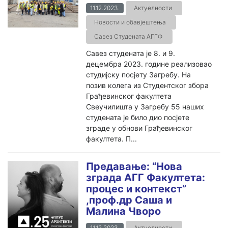
11.12.2023.
Актуелности
Новости и обавјештења
Савез Студената АГГФ
Савез студената је 8. и 9.
децембра 2023. године реализовао
студијску посјету Загребу. На
позив колега из Студентског збора
Грађевинског факултета
Свеучилишта у Загребу 55 наших
студената је било дио посјете
зграде у обнови Грађевинског
факултета. П...
Предавање: “Нова
зграда АГГ Факултета:
процес и контекст”
,проф.др Саша и
Малина Чворо
11.12.2023.
Актуелности