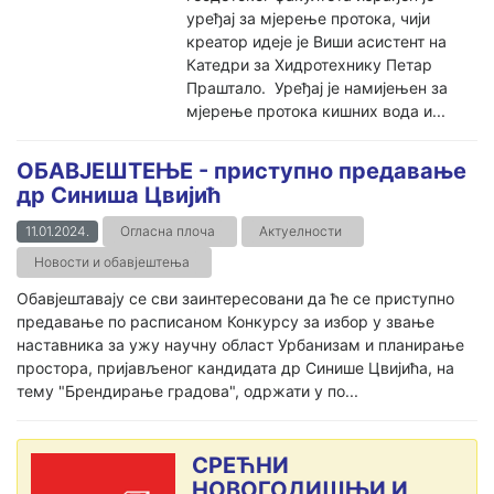
уређај за мјерење протока, чији
креатор идеје је Виши асистент на
Катедри за Хидротехнику Петар
Праштало. Уређај је намијењен за
мјерење протока кишних вода и...
ОБАВЈЕШТЕЊЕ - приступно предавање
др Синиша Цвијић
11.01.2024.
Огласна плоча
Актуелности
Новости и обавјештења
Обавјештавају се сви заинтересовани да ће се приступно
предавање по расписаном Конкурсу за избор у звање
наставника за ужу научну област Урбанизам и планирање
простора, пријављеног кандидата др Синише Цвијића, на
тему "Брендирање градова", одржати у по...
СРЕЋНИ
НОВОГОДИШЊИ И