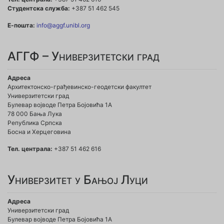
Студентска служба:
+387 51 462 545
Е-пошта:
info@aggf.unibl.org
АГГФ – Универзитетски град
Адреса
Архитектонско-грађевинско-геодетски факултет
Универзитетски град
Булевар војводе Петра Бојовића 1A
78 000 Бања Лука
Република Српска
Босна и Херцеговина
Тел. централа:
+387 51 462 616
Универзитет у Бањој Луци
Адреса
Универзитетски град
Булевар војводе Петра Бојовића 1А