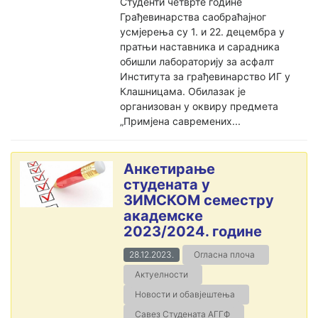
Студенти четврте године
Грађевинарства саобраћајног
усмјерења су 1. и 22. децембра у
пратњи наставника и сарадника
обишли лабораторију за асфалт
Института за грађевинарство ИГ у
Клашницама. Обилазак је
организован у оквиру предмета
„Примјена савремених...
Анкетирање
студената у
ЗИМСКОМ семестру
академске
2023/2024. године
28.12.2023.
Огласна плоча
Актуелности
Новости и обавјештења
Савез Студената АГГФ