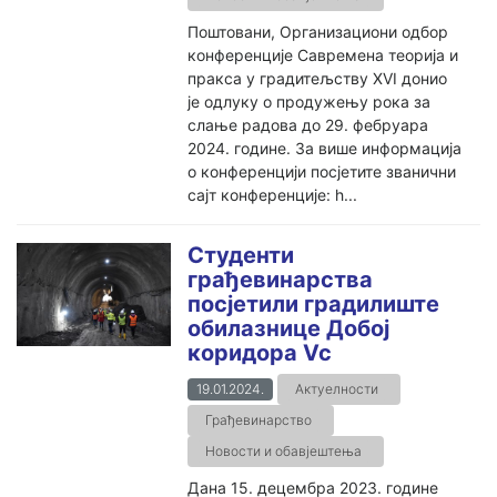
Поштовани, Организациони одбор
конференције Савремена теорија и
пракса у градитељству XVI донио
је одлуку о продужењу рока за
слање радова до 29. фебруара
2024. године. За више информација
о конференцији посјетите званични
сајт конференције: h...
Студенти
грађевинарства
посјетили градилиштe
обилазнице Добој
коридора Vc
19.01.2024.
Актуелности
Грађевинарство
Новости и обавјештења
Дана 15. децембра 2023. године