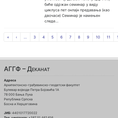
биће одржан семинар у виду
циклуса пет онлајн предавања (као
двочаси) Семинар је намењен
следе...
«
‹
...
3
4
5
6
7
8
9
10
11
АГГФ – Деканат
Адреса
Архитектонско-грађевинско-геодетски факултет
Булевар војводе Петра Бојовића 1A
78 000 Бања Лука
Република Српска
Босна и Херцеговина
ЈИБ:
4401017720022
Тел. централа:
+387 51 462 616