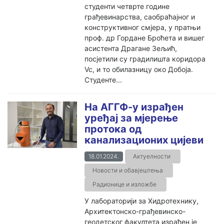
студенти четврте године
грађевинарства, саобраћајног и
конструктивног смјера, у пратњи
проф. др Гордане Броћета и вишег
асистента Драгане Зељић,
посјетили су градилишта коридора
Vc, и то обилазницу око Добоја.
Студенте...
На АГГФ-у израђен
уређај за мјерење
протока од
канализационих цијеви
18.01.2024.
Актуелности
Новости и обавјештења
Радионице и изложбе
У лабораторији за Хидротехнику,
Архитектонско-грађевинско-
геодетског факултета израђен је