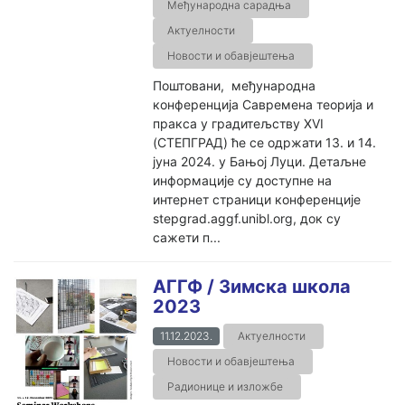
Међународна сарадња
Актуелности
Новости и обавјештења
Поштовани, међународна
конференција Савремена теорија и
пракса у градитељству XVI
(СТЕПГРАД) ће се одржати 13. и 14.
јуна 2024. у Бањој Луци. Детаљне
информације су доступне на
интернет страници конференције
stepgrad.aggf.unibl.org, док су
сажети п...
АГГФ / Зимска школа
2023
11.12.2023.
Актуелности
Новости и обавјештења
Радионице и изложбе