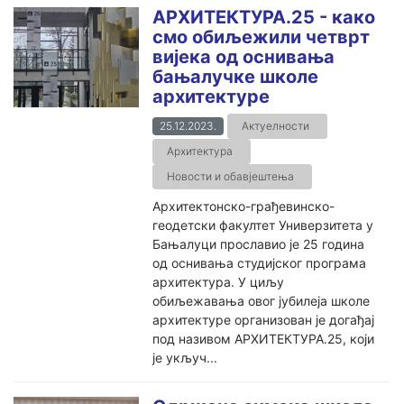
АРХИТЕКТУРА.25 - како
смо обиљежили четврт
вијека од оснивања
бањалучке школе
архитектуре
25.12.2023.
Актуелности
Архитектура
Новости и обавјештења
Архитектонско-грађевинско-
геодетски факултет Универзитета у
Бањалуци прославио је 25 година
од оснивања студијског програма
архитектура. У циљу
обиљежавања овог јубилеја школе
архитектуре организован је догађај
под називом АРХИТЕКТУРА.25, који
је укључ...