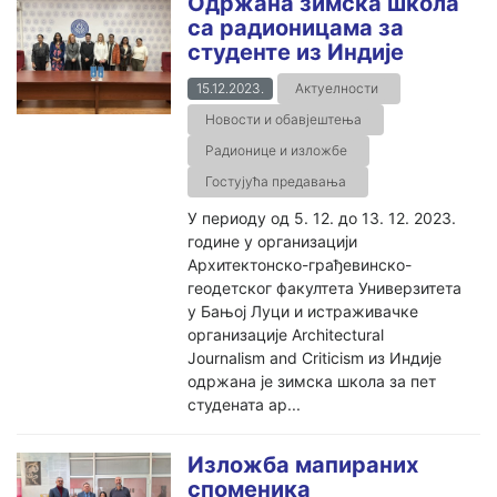
Одржана зимска школа
са радионицама за
студенте из Индије
15.12.2023.
Актуелности
Новости и обавјештења
Радионице и изложбе
Гостујућа предавања
У периоду од 5. 12. до 13. 12. 2023.
године у организацији
Архитектонско-грађевинско-
геодетског факултета Универзитета
у Бањој Луци и истраживачке
организације Architectural
Journalism and Criticism из Индије
одржана је зимска школа за пет
студената ар...
Изложба мапираних
споменика