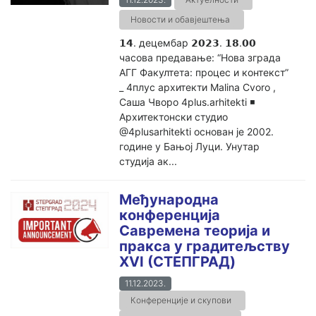
Новости и обавјештења
𝟭𝟰. децембар 𝟮𝟬𝟮𝟯. 𝟭𝟴.𝟬𝟬
часова предавањe: “Нова зграда
АГГ Факултета: процес и контекст”
_ 4плус архитекти Malina Cvoro ,
Саша Чворо 4plus.arhitekti ◾️
Архитектонски студио
@4plusarhitekti основан је 2002.
године у Бањој Луци. Унутар
студија ак...
Међународна
конференција
Савремена теорија и
пракса у градитељству
XVI (СТЕПГРАД)
11.12.2023.
Конференције и скупови