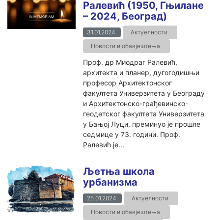
Ралевић (1950, Гњилане
– 2024, Београд)
31.01.2024.
Актуелности
Новости и обавјештења
Проф. др Миодраг Ралевић,
архитекта и планер, дугогодишњи
професор Архитектонског
факултета Универзитета у Београду
и Архитектонско-грађевинско-
геодетског факултета Универзитета
у Бањој Луци, преминуо је прошле
седмице у 73. години. Проф.
Ралевић је...
Љетња школа
урбанизма
25.01.2024.
Актуелности
Новости и обавјештења