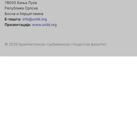
78000 Бања Лука
Република Српска
Босна и Херцеговина
Е-пошта:
info@unibl.org
Презентација:
www.unibl.org
© 2026 Архитектонско-грађевинско-геодетски факултет