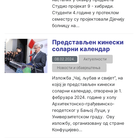
Студио пројекат 9 - хибриди.
Студенти 4.године у протеклом
семестру су пројектовали Дјечију
болницу на...
Представљен кинески
соларни календар
08.02.2024.
Актуелности
Новости и обавјештења
Изложба „Чај, љубав и свијет“, на
којој je представљен кинески
соларни календар, отворена je 1.
фебруара 2024. године у холу
Архитектонско-грађевинско-
геодетског у Бањој Луци, у
Универзитетском граду. Ову
изложбу, организовану од стране
Конфуцијево...