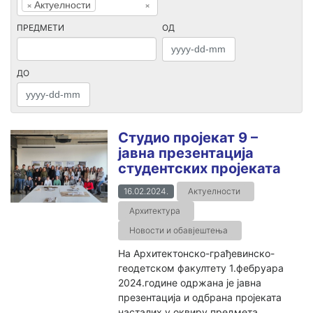
×
Актуелности
×
ПРЕДМЕТИ
ОД
ДО
Студио пројекат 9 –
јавна презентација
студентских пројеката
16.02.2024.
Актуелности
Архитектура
Новости и обавјештења
На Архитектонско-грађевинско-
геодетском факултету 1.фебруара
2024.године одржана је јавна
презентација и одбрана пројеката
насталих у оквиру предмета