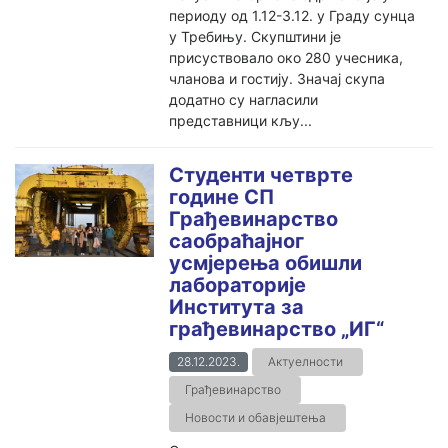
периоду од 1.12-3.12. у Граду сунца
у Требињу. Скупштини је
присуствовало око 280 учесника,
чланова и гостију. Значај скупа
додатно су нагласили
представници кљу...
Студенти четврте
године СП
Грађевинарство
саобраћајног
усмјерења обишли
лабораторије
Института за
грађевинарство „ИГ“
28.12.2023.
Актуелности
Грађевинарство
Новости и обавјештења