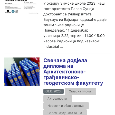
У оквиру Зимске школе 2023, наш
гост архитекта Папал Сунеја
докторант са Универзитета
Баухаус из Вајмара одржаће двије
занимљиве радионице.
Понедељак, 11 децембар,
учионица 2.22, термин 11.00-15.00
часова Радионица под називом:
Industrial ...
Свечана додјела
диплома на
Архитектонско-
грађевинско-
геодетском факултету
08.12.2023.
Огласна плоча
Актуелности
Новости и обавјештења
Савез Студената АГГФ