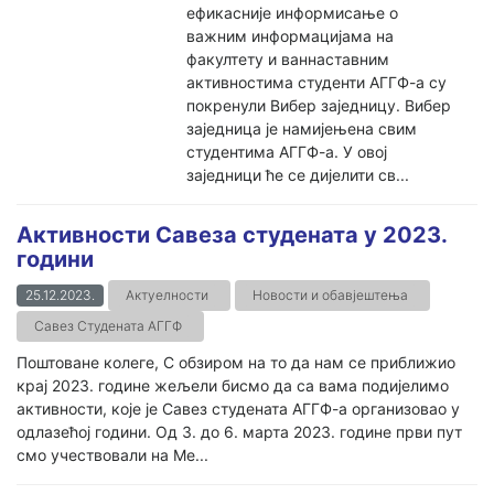
ефикасније информисање о
важним информацијама на
факултету и ваннаставним
активностима студенти АГГФ-а су
покренули Вибер заједницу. Вибер
заједница је намијењена свим
студентима АГГФ-а. У овој
заједници ће се дијелити св...
Активности Савеза студената у 2023.
години
25.12.2023.
Актуелности
Новости и обавјештења
Савез Студената АГГФ
Поштоване колеге, С обзиром на то да нам се приближио
крај 2023. године жељели бисмо да са вама подијелимо
активности, које је Савез студената АГГФ-а организовао у
одлазећој години. Од 3. до 6. марта 2023. године први пут
смо учествовали на Ме...