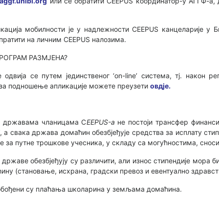
aggf.unibl.org
или се обратити CEEPUS координатор-у АГГФ-а, д
икација мобилности је у надлежности CEEPUS канцеларије у 
 пратити на личним CEEPUS налозима.
РОГРАМ РАЗМЈЕНА?
двија се путем јединственог ‘on-line’ система, тј. након р
о за подношење апликације можете преузети
овдје.
у државама чланицама C
EEPUS-а
не постоји трансфер финанси
а’, а свака држава домаћин обезбјеђује средства за исплату ст
е за путне трошкове учесника, у складу са могућностима, снос
е државе обезбјеђују су различити, али износ стипендије мора 
ну (становање, исхрана, градски превоз и евентуално здравст
обођени су плаћања школарина у земљама домаћина.