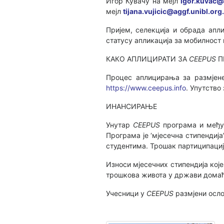
Игор Кувачу на мејл
igor.kuvac@
мејл
tijana.vujicic@aggf.unibl.org.
Пријем, селекција и обрада апл
статусу апликација за мобилност
КАКО АПЛИЦИРАТИ ЗА
CEEPUS
П
Процес аплицирања за размјене о
https://www.ceepus.info
. Упутств
ИНАНСИРАЊЕ
Унутар
CEEPUS
програма и међ
Програма је ‘мјесечна стипендиј
студентима. Трошак партиципациј
Износи мјесечних стипендија кој
трошкова живота у држави домаћи
Учесници у
CEEPUS
размјени осл