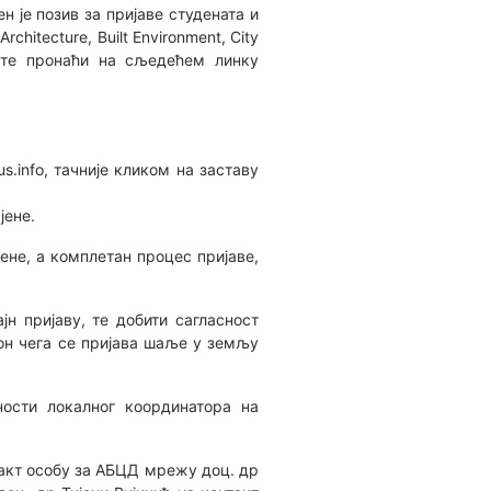
н је позив за пријаве студенатa и
itecture, Built Environment, City
ете пронаћи на сљедећем линку
.info, тачније кликом на заставу
јене.
ене, а комплетан процес пријаве,
јн пријаву, те добити сагласност
кон чега се пријава шаље у земљу
ости локалног координатора на
такт особу за АБЦД мрежу доц. др