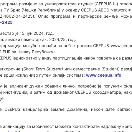
грама размјене за универзитетске студије (CEEPUS III) отворе
 ТУ Брно (Чешка Република) у оквиру CEEPUS ABCD Network = Arch
 (CZ-1602-04-2425). Опис програма и партнерске земље мож
2-2425
естар је 15. јун 2024. год.
е: зимски семестар ак. 2024/25. год.
нформација могуће пронаћи на веб страници CEEPUS www.ceepus
0 ЕUR за Чешку Републику).
EPUS једнократно у виду партиципације након повратка са разм
раткорочне
(Short Term Student)
или семестралне (Student) размј
 се врши искључиво путем онлајн система:
www.ceepus.info
у је апликант дужан обавити лично, потребно је попунити онла
ј институцији, а затим од државног CEEPUS координатора, на
је.
на CEEPUS канцеларија земље домаћина, након дате сагласн
а апликацију за мобилност можете контактирати надлежну кон