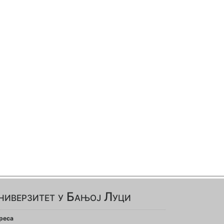
ниверзитет у Бањој Луци
реса