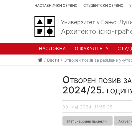
НАСТАВНИЧКИ СЕРВИС
СТУДЕНТСКИ СЕРВИС
У
Универзитет у Бањој Луц
Архитектонско-грађ
НАСЛОВНА
О ФАКУЛТЕТУ
СТУД
Вести
Отворен позив за размјене унут
Отворен позив з
2024/25. годин
09. мај 2024. 11:55:35
Међународни пројекти
Актуел