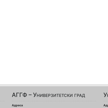
АГГФ – Универзитетски град
У
Адреса
Ад