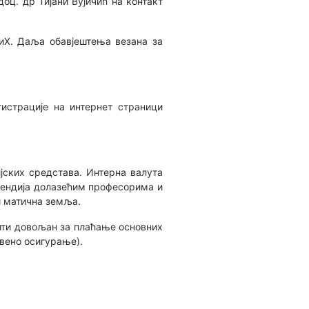
оц. др Тијани Вујичић на контакт
БиХ. Даља обавјештења везана за
егистрације на интернет страници
јских средстава. Интерна валута
ипендија долазећим професорима и
и матична земља.
бити довољан за плаћање основних
вено осигурање).