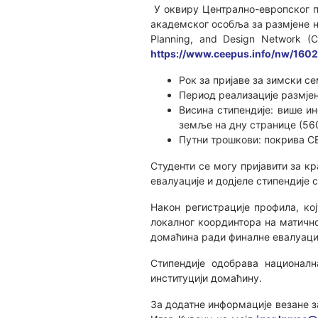
У оквиру Централно-европског про
академског особљa за размјене на
Planning, and Design Network
https://www.ceepus.info/nw/160
Рок за пријаве за зимски сем
Период реализације размјен
Висина стипендије: више и
земље на дну странице (56
Путни трошкови: покрива CE
Студенти се могу пријавити за к
евалуације и додјеле стипендије
Након регистрације профила, кој
локалног координтора на матично
домаћина ради финалне евалуаци
Стипендије одобрава национал
институцији домаћину.
За додатне информације везане з