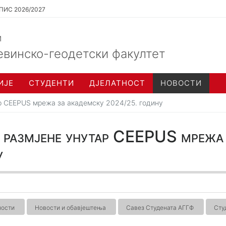
ПИС 2026/2027
и
евинско-геодетски факултет
ИЈЕ
СТУДЕНТИ
ДЈЕЛАТНОСТ
НОВОСТИ
ар CEEPUS мрежа за академску 2024/25. годину
а размјене унутар CEEPUS мрежа
у
ности
Новости и обавјештења
Савез Студената АГГФ
Сту