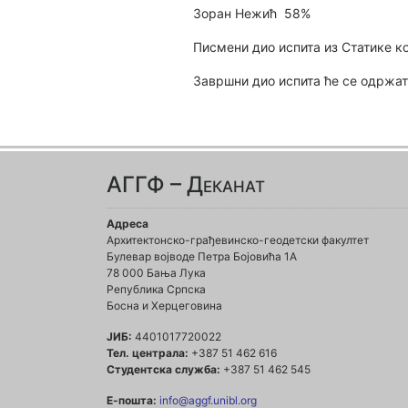
Зоран Нежић 58%
Писмени дио испита из Статике ко
Завршни дио испита ће се одржати
АГГФ – Деканат
Адреса
Архитектонско-грађевинско-геодетски факултет
Булевар војводе Петра Бојовића 1A
78 000 Бања Лука
Република Српска
Босна и Херцеговина
ЈИБ:
4401017720022
Тел. централа:
+387 51 462 616
Студентска служба:
+387 51 462 545
Е-пошта:
info@aggf.unibl.org