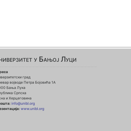
ниверзитет у Бањој Луци
реса
иверзитетски град
евар војводе Петра Бојовића 1А
000 Бања Лука
публика Српска
сна и Херцеговина
пошта:
info@unibl.org
езентација:
www.unibl.org