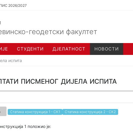
ПИС 2026/2027
и
евинско-геодетски факултет
ИЈЕ
СТУДЕНТИ
ДЈЕЛАТНОСТ
НОВОСТИ
јела испита
тати писменог дијела испита
о
Статика конструкција 1 - СК1
Статика конструкција 2 - СК2
нструкција 1 положио је: