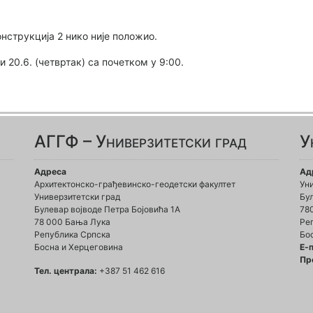
нструкција 2 нико није положио.
 20.6. (четвртак) са почетком у 9:00.
АГГФ – Универзитетски град
У
Адреса
Ад
Архитектонско-грађевинско-геодетски факултет
Ун
Универзитетски град
Бул
Булевар војводе Петра Бојовића 1A
78
78 000 Бања Лука
Ре
Република Српска
Бо
Босна и Херцеговина
Е-
Пр
Тел. централа:
+387 51 462 616