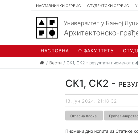
НАСТАВНИЧКИ СЕРВИС
СТУДЕНТСКИ СЕРВИС
У
Универзитет у Бањој Луц
Архитектонско-грађ
НАСЛОВНА
О ФАКУЛТЕТУ
СТУД
Вести
СК1, СК2 - резултати писменог ди
СК1, СК2 - резул
13. јун 2024. 21:18:32
Огласна плоча
Грађевинарств
Писмени дио испита из Статике ко