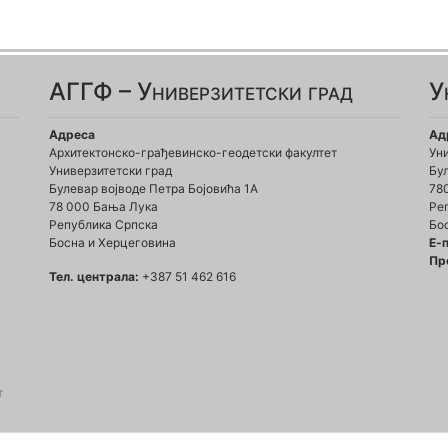
АГГФ – Универзитетски град
У
Адреса
Ад
Архитектонско-грађевинско-геодетски факултет
Ун
Универзитетски град
Бул
Булевар војводе Петра Бојовића 1A
78
78 000 Бања Лука
Ре
Република Српска
Бо
Босна и Херцеговина
Е-
Пр
Тел. централа:
+387 51 462 616
т