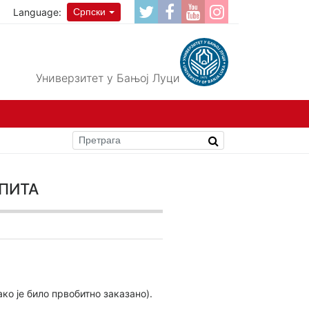
Language:
Српски
Универзитет у Бањој Луци
пита
ако је било првобитно заказано).