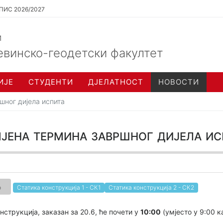
ПИС 2026/2027
и
евинско-геодетски факултет
ИЈЕ
СТУДЕНТИ
ДЈЕЛАТНОСТ
НОВОСТИ
ршног дијела испита
јена термина завршног дијела ис
о
Статика конструкција 1 - СК1
Статика конструкција 2 - СК2
нструкција, заказан за 20.6, ће почети у
10:00
(умјесто у 9:00 к