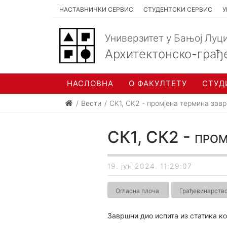
НАСТАВНИЧКИ СЕРВИС
СТУДЕНТСКИ СЕРВИС
У
Универзитет у Бањој Луц
Архитектонско-грађ
НАСЛОВНА
О ФАКУЛТЕТУ
СТУД
Вести
СК1, СК2 - промјена термина зав
СК1, СК2 - пром
19. јун 2024. 11:29:07
Огласна плоча
Грађевинарств
Завршни дио испита из статика ко