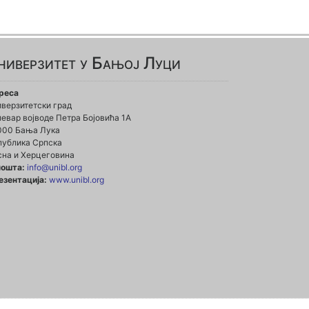
ниверзитет у Бањој Луци
реса
иверзитетски град
евар војводе Петра Бојовића 1А
000 Бања Лука
публика Српска
сна и Херцеговина
пошта:
info@unibl.org
езентација:
www.unibl.org