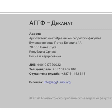
АГГФ – Деканат
Адреса
Архитектонско-грађевинско-геодетски факултет
Булевар војводе Петра Бојовића 1A
78 000 Бања Лука
Република Српска
Босна и Херцеговина
ЈИБ:
4401017720022
Тел. централа:
+387 51 462 616
Студентска служба:
+387 51 462 545
Е-пошта:
info@aggf.unibl.org
© 2026 Архитектонско-грађевинско-геодетски факулте