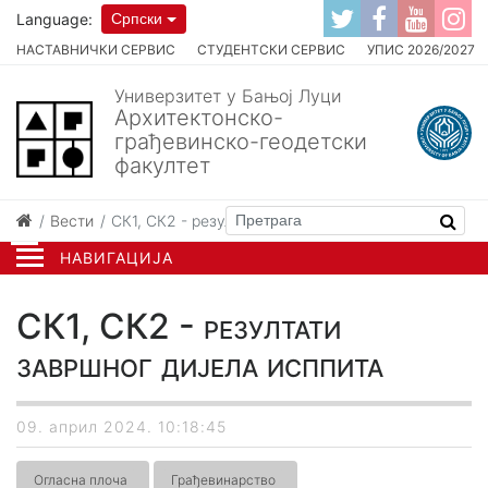
Language:
Српски
НАСТАВНИЧКИ СЕРВИС
СТУДЕНТСКИ СЕРВИС
УПИС 2026/2027
Универзитет у Бањој Луци
Архитектонско-
грађевинско-геодетски
факултет
Вести
СК1, СК2 - резултати завршног дијела исппита
НАВИГАЦИЈА
СК1, СК2 - резултати
завршног дијела исппита
09. април 2024. 10:18:45
Огласна плоча
Грађевинарство