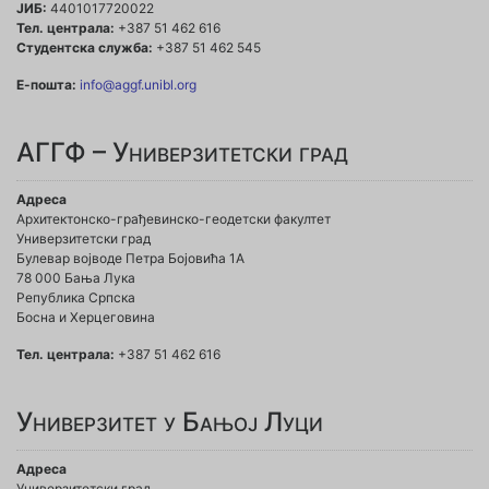
ЈИБ:
4401017720022
Тел. централа:
+387 51 462 616
Студентска служба:
+387 51 462 545
Е-пошта:
info@aggf.unibl.org
АГГФ – Универзитетски град
Адреса
Архитектонско-грађевинско-геодетски факултет
Универзитетски град
Булевар војводе Петра Бојовића 1A
78 000 Бања Лука
Република Српска
Босна и Херцеговина
Тел. централа:
+387 51 462 616
Универзитет у Бањој Луци
Адреса
Универзитетски град