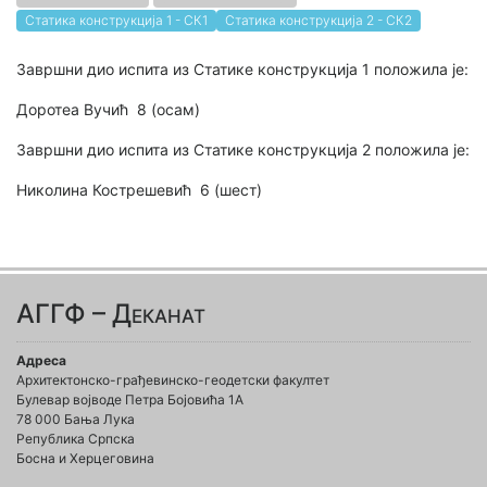
Статика конструкција 1 - СК1
Статика конструкција 2 - СК2
Завршни дио испита из Статике конструкција 1 положила је:
Доротеа Вучић 8 (осам)
Завршни дио испита из Статике конструкција 2 положила је:
Николина Кострешевић 6 (шест)
АГГФ – Деканат
Адреса
Архитектонско-грађевинско-геодетски факултет
Булевар војводе Петра Бојовића 1A
78 000 Бања Лука
Република Српска
Босна и Херцеговина