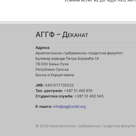
АГГФ – Деканат
Адреса
Архитектонско-грађевинско-геодетски факултет
Булевар војводе Петра Бојовића 1A
78 000 Бања Лука
Република Српска
Босна и Херцеговина
ЈИБ:
4401017720022
Тел. централа:
+387 51 462 616
Студентска служба:
+387 51 462 545
Е-пошта:
info@aggf.unibl.org
© 2026 Архитектонско-грађевинско-геодетски факулте