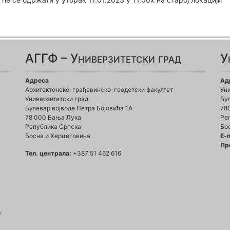
АГГФ – Универзитетски град
У
Адреса
Ад
Архитектонско-грађевинско-геодетски факултет
Ун
Универзитетски град
Бул
Булевар војводе Петра Бојовића 1A
78
78 000 Бања Лука
Ре
Република Српска
Бо
Босна и Херцеговина
Е-
Пр
Тел. централа:
+387 51 462 616
т