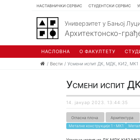
НАСТАВНИЧКИ СЕРВИС
СТУДЕНТСКИ СЕРВИС
У
Универзитет у Бањој Луц
Архитектонско-грађ
НАСЛОВНА
О ФАКУЛТЕТУ
СТУД
Вести
Усмени испит ДК, МДК, КИ2, МК1
Усмени испит Д
14. јануар 2023. 13:44:35
Огласна плоча
Архитектура
Металне конструкције 1 - МК1
Метал
Усмени испит из ДК МДК КИ2 МК1 ћ