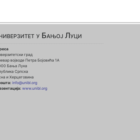
ниверзитет у Бањој Луци
реса
иверзитетски град
евар војводе Петра Бојовића 1А
000 Бања Лука
публика Српска
сна и Херцеговина
пошта:
info@unibl.org
езентација:
www.unibl.org