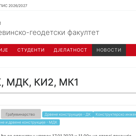
ПИС 2026/2027
и
евинско-геодетски факултет
ИЈЕ
СТУДЕНТИ
ДЈЕЛАТНОСТ
НОВОСТИ
К, МДК, КИ2, МК1
Грађевинарство
Дрвене конструкције - ДК
Конструктерско инжењ
не и дрвене конструкције - МДК
е се одржати у уторак 17.01.2023 у 11.00х на старој локацији