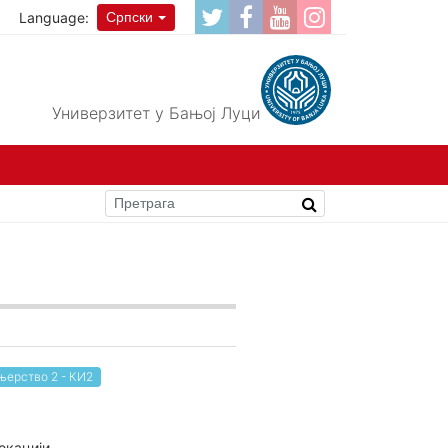
Language:
Српски
Универзитет у Бањој Луци
ерство 2 - КИ2
окацији.