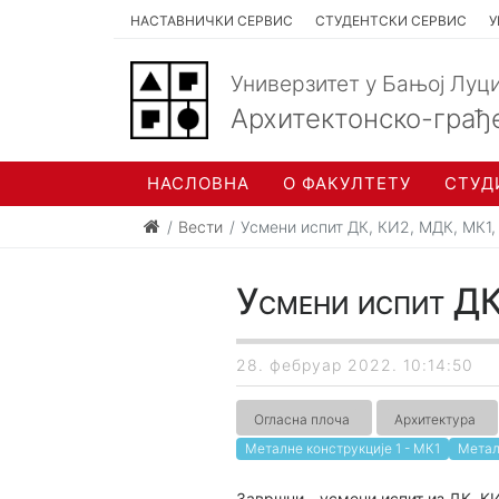
НАСТАВНИЧКИ СЕРВИС
СТУДЕНТСКИ СЕРВИС
У
Универзитет у Бањој Луц
Архитектонско-грађ
НАСЛОВНА
О ФАКУЛТЕТУ
СТУД
Вести
Усмени испит ДК, КИ2, МДК, МК1
Усмени испит Д
28. фебруар 2022. 10:14:50
Огласна плоча
Архитектура
Металне конструкције 1 - МК1
Метал
Завршни - усмени испит из ДК, КИ