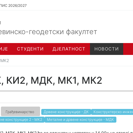
ПИС 2026/2027
и
евинско-геодетски факултет
ИЈЕ
СТУДЕНТИ
ДЈЕЛАТНОСТ
НОВОСТИ
, МК2
К, КИ2, МДК, МК1, МК2
Грађевинарство
Дрвене конструкције - ДК
Конструктерско инжењ
не конструкције 2 - МК2
Металне и дрвене конструкције - МДК
2, МДК, МК1, МК2 ће се одржати у четвртак у 14,00х на старој л