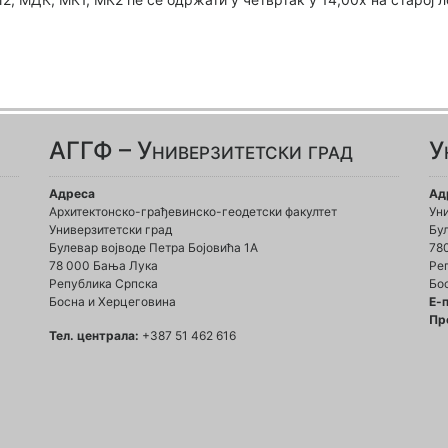
АГГФ – Универзитетски град
У
Адреса
Ад
Архитектонско-грађевинско-геодетски факултет
Ун
Универзитетски град
Бул
Булевар војводе Петра Бојовића 1A
78
78 000 Бања Лука
Ре
Република Српска
Бо
Босна и Херцеговина
Е-
Пр
Тел. централа:
+387 51 462 616