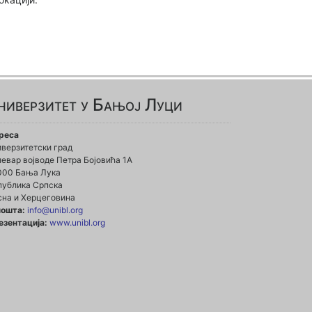
ниверзитет у Бањој Луци
реса
иверзитетски град
евар војводе Петра Бојовића 1А
000 Бања Лука
публика Српска
сна и Херцеговина
пошта:
info@unibl.org
езентација:
www.unibl.org