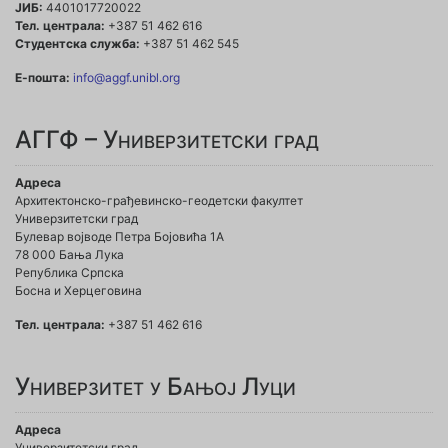
ЈИБ:
4401017720022
Тел. централа:
+387 51 462 616
Студентска служба:
+387 51 462 545
Е-пошта:
info@aggf.unibl.org
АГГФ – Универзитетски град
Адреса
Архитектонско-грађевинско-геодетски факултет
Универзитетски град
Булевар војводе Петра Бојовића 1A
78 000 Бања Лука
Република Српска
Босна и Херцеговина
Тел. централа:
+387 51 462 616
Универзитет у Бањој Луци
Адреса
Универзитетски град