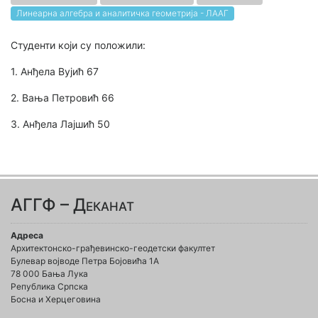
Линеарна алгебра и аналитичка геометрија - ЛААГ
Студенти који су положили:
1. Анђела Вујић 67
2. Вања Петровић 66
3. Анђела Лајшић 50
АГГФ – Деканат
Адреса
Архитектонско-грађевинско-геодетски факултет
Булевар војводе Петра Бојовића 1A
78 000 Бања Лука
Република Српска
Босна и Херцеговина