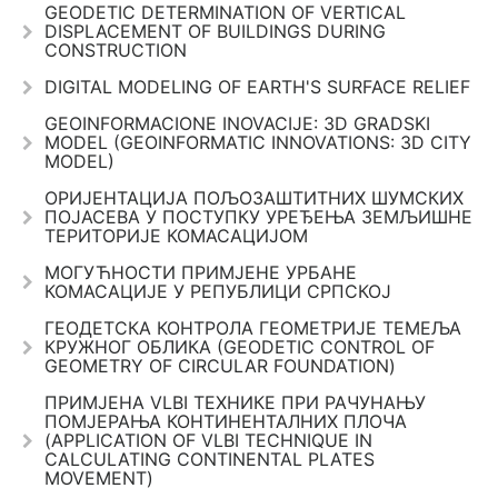
GEODETIC DETERMINATION OF VERTICAL
DISPLACEMENT OF BUILDINGS DURING
CONSTRUCTION
DIGITAL MODELING OF EARTH'S SURFACE RELIEF
GEOINFORMACIONE INOVACIJE: 3D GRADSKI
MODEL (GEOINFORMATIC INNOVATIONS: 3D CITY
MODEL)
ОРИЈЕНТАЦИЈА ПОЉОЗАШТИТНИХ ШУМСКИХ
ПОЈАСЕВА У ПОСТУПКУ УРЕЂЕЊА ЗЕМЉИШНЕ
ТЕРИТОРИЈЕ КОМАСАЦИЈОМ
МОГУЋНОСТИ ПРИМЈЕНЕ УРБАНЕ
КОМАСАЦИЈЕ У РЕПУБЛИЦИ СРПСКОЈ
ГЕОДЕТСКА КОНТРОЛА ГЕОМЕТРИЈЕ ТЕМЕЉА
КРУЖНОГ ОБЛИКА (GEODETIC CONTROL OF
GEOMETRY OF CIRCULAR FOUNDATION)
ПРИМЈЕНА VLBI ТЕХНИКЕ ПРИ РАЧУНАЊУ
ПОМЈЕРАЊА КОНТИНЕНТАЛНИХ ПЛОЧА
(APPLICATION OF VLBI TECHNIQUE IN
CALCULATING CONTINENTAL PLATES
MOVEMENT)