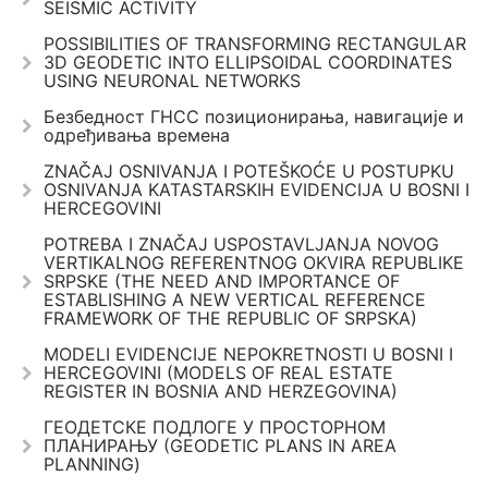
SEISMIC ACTIVITY
POSSIBILITIES OF TRANSFORMING RECTANGULAR
3D GEODETIC INTO ELLIPSOIDAL COORDINATES
USING NEURONAL NETWORKS
Безбедност ГНСС позиционирања, навигације и
одређивања времена
ZNAČAJ OSNIVANJA I POTEŠKOĆE U POSTUPKU
OSNIVANJA KATASTARSKIH EVIDENCIJA U BOSNI I
HERCEGOVINI
POTREBA I ZNAČAJ USPOSTAVLJANJA NOVOG
VERTIKALNOG REFERENTNOG OKVIRA REPUBLIKE
SRPSKE (THE NEED AND IMPORTANCE OF
ESTABLISHING A NEW VERTICAL REFERENCE
FRAMEWORK OF THE REPUBLIC OF SRPSKA)
MODELI EVIDENCIJE NEPOKRETNOSTI U BOSNI I
HERCEGOVINI (MODELS OF REAL ESTATE
REGISTER IN BOSNIA AND HERZEGOVINA)
ГЕОДЕТСКЕ ПОДЛОГЕ У ПРОСТОРНОМ
ПЛАНИРАЊУ (GEODETIC PLANS IN AREA
PLANNING)