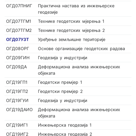
ОГД07ПНИГ
Практична настава из инжењерске
геодезије
ОГД07ТГМ1
Технике геодетских мјерења 1
ОГД07ТГМ2
Технике геодетских мјерења 2
ОГД07УЗТ
Уређење земљишне територије
ОГД08ОРГ
Основе организације геодетских радова
ОГД09ГИН
Геодезија у индустрији
ОГД09ДА
Деформациона анализа инжењерских
објеката
ОГД19ГП1
Геодетски премјер 1
ОГД19ГП2
Геодетски премјер 2
ОГД19ГУИ
Геодезија у индустрији
ОГД19ДАИО
Деформациона анализа инжењерских
објеката
ОГД19ИГ1
Инжењерска геодезија 1
ОГД19ИГ2
Инжењерска геодезија 2