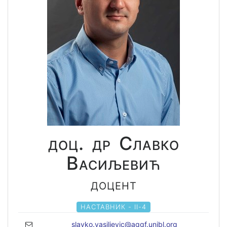
доц. др Славко
Васиљевић
доцент
НАСТАВНИК - II-4
slavko.vasiljevic@aggf.unibl.org