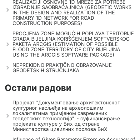
REALIZACIJI OSNOVNE 1D MREŽE ZA POTREBE
IZGRADNJE SAOBRAĆAJNICA (GEODETIC WORKS
IN THE DESIGN AND REALIZATION OF THE
PRIMARY 1D NETWORK FOR ROAD
CONSTRUCTION PURPOSES)
PROCJENA ZONE MOGUĆIH POPLAVA TERITORIJE
GRADA BIJELJINA KORIŠĆENJEM SOFTVERSKOG
PAKETA ARCGIS (ESTIMATION OF POSSIBLE
FLOOD ZONE TERRITORY OF CITY BIJELJINA
USING THE ARCGIS SOFTWARE PACKAGE)
NEPREKIDNO PRAKTIČNO OBRAZOVANJE
GEODETSKIH STRUČNJAKA
Остали радови
Пројекат "Документовање архитектонског
културног насљеђа на археолошким
локалитетима примјеном савремених
геодетских технологија". - суфинансирање
пројеката културе у Бих од стране
Министарства цивилних послова БиХ
Influence of Given Parameter Errors on Accuracy of