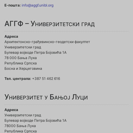
Е-пошта:
info@aggf.unibl.org
АГГФ – Универзитетски град
Адреса
Архитектонско-грађевинско-геодетски факултет
Универзитетски град
Булевар војводе Петра Бојовића 1A
78 000 Бања Лука
Република Српска
Босна и Херцеговина
Тел. централа:
+387 51 462 616
Универзитет у Бањој Луци
Адреса
Универзитетски град
Булевар војводе Петра Бојовића 1А
78000 Бања Лука
Република Српска