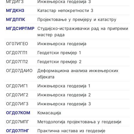
МГДИГ3
Инжењерска геодезија 3
МГДКН3
Катастар непокретности 3
МГДППК
Пројектовање у премјеру и катастру
МГДСИРПМР
Студијско-истраживачки рад на припреми
мастер рада
ОГ07ИГЕО
Инжењерска геодезија
ОГД07ГП1
Геодетски премјер 1
ОГД07ГП2
Геодетски премјер 2
ОГД07ДАИО
Деформациона анализа инжењерских
објеката
ОГД07ИГ1
Инжењерска геодезија 1
ОГД07ИГ2
Инжењерска геодезија 2
ОГД07ИГ3
Инжењерска геодезија 3
ОГД07КОМ
Комасација
ОГД07МПГ
Методологија пројектовања у геодезији
ОГД07ПНГ
Практична настава из геодезије