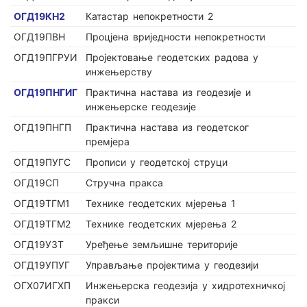
ОГД19КН2
Катастар непокретности 2
ОГД19ПВН
Процјена вриједности непокретности
ОГД19ПГРУИ
Пројектовање геодетских радова у
инжењерству
ОГД19ПНГИГ
Практична настава из геодезије и
инжењерске геодезије
ОГД19ПНГП
Практична настава из геодетског
премјера
ОГД19ПУГС
Прописи у геодетској струци
ОГД19СП
Стручна пракса
ОГД19ТГМ1
Технике геодетских мјерења 1
ОГД19ТГМ2
Технике геодетских мјерења 2
ОГД19УЗТ
Уређење земљишне територије
ОГД19УПУГ
Управљање пројектима у геодезији
ОГХ07ИГХП
Инжењерска геодезија у хидротехничкој
пракси