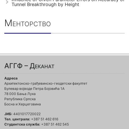
Tunnel Breakthrough by Height
Менторство
АГГФ – Деканат
Адреса
Архитектонско-грађевинско-геодетски факултет
Булевар војводе Петра Бојовића 1A
78 000 Бања Лука
Република Српска
Босна и Херцеговина
ЈИБ:
4401017720022
Тел. централа:
+387 51 462 616
Студентска служба:
+387 51 462 545