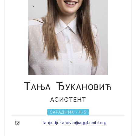
Тања Ђукановић
асистент
САРАДНИК - II-5
tanja.djukanovic@aggf.unibl.org