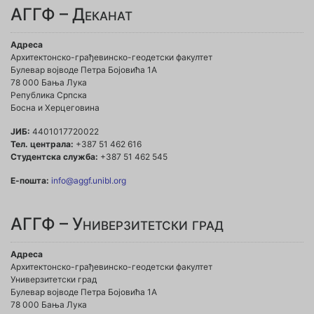
АГГФ – Деканат
Адреса
Архитектонско-грађевинско-геодетски факултет
Булевар војводе Петра Бојовића 1A
78 000 Бања Лука
Република Српска
Босна и Херцеговина
ЈИБ:
4401017720022
Тел. централа:
+387 51 462 616
Студентска служба:
+387 51 462 545
Е-пошта:
info@aggf.unibl.org
АГГФ – Универзитетски град
Адреса
Архитектонско-грађевинско-геодетски факултет
Универзитетски град
Булевар војводе Петра Бојовића 1A
78 000 Бања Лука