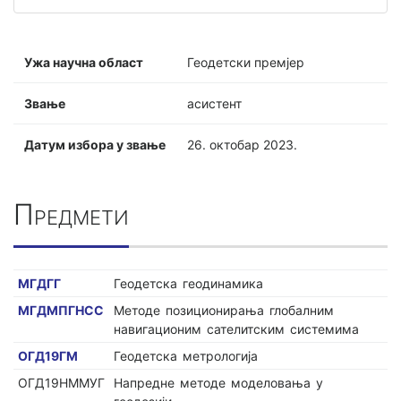
Ужа научна област
Геодетски премјер
Звање
асистент
Датум избора у звање
26. октобар 2023.
Предмети
МГДГГ
Геодетска геодинамика
МГДМПГНСС
Методе позиционирања глобалним
навигационим сателитским системима
ОГД19ГМ
Геодетска метрологија
ОГД19НММУГ
Напредне методе моделовања у