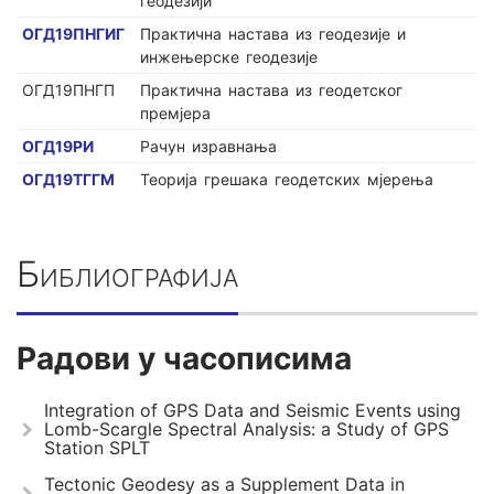
геодезији
ОГД19ПНГИГ
Практична настава из геодезије и
инжењерске геодезије
ОГД19ПНГП
Практична настава из геодетског
премјера
ОГД19РИ
Рачун изравнања
ОГД19ТГГМ
Теорија грешака геодетских мјерења
Библиографија
Радови у часописима
Integration of GPS Data and Seismic Events using
Lomb-Scargle Spectral Analysis: a Study of GPS
Station SPLT
Tectonic Geodesy as a Supplement Data in