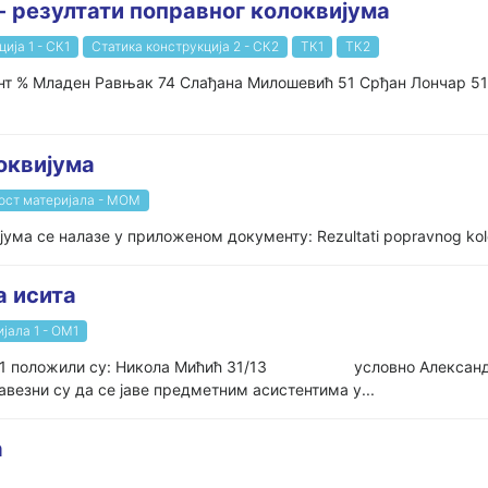
 - резултати поправног колоквијума
ија 1 - СК1
Статика конструкција 2 - СК2
ТК1
ТК2
нт % Младен Равњак 74 Слађана Милошевић 51 Срђан Лончар 5
оквијума
ост материјала - МОМ
јума се налазе у приложеном документу: Rezultati popravnog kol
а исита
јала 1 - ОМ1
ала 1 положили су: Никола Мићић 31/13 условно Александ
везни су да се јаве предметним асистентима у...
а