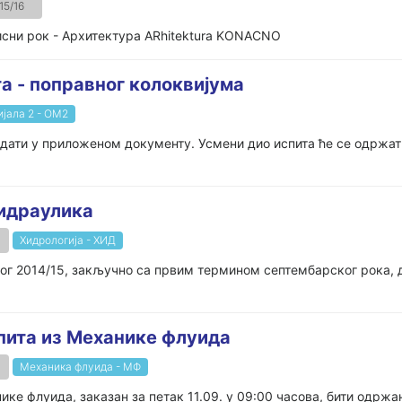
15/16
писни рок - Архитектура ARhitektura KONACNO
а - поправног колоквијума
јала 2 - ОМ2
дати у приложеном документу. Усмени дио испита ће се одржати 
Хидраулика
Хидрологија - ХИД
ог 2014/15, закључно са првим термином септембарског рока, дат
пита из Механике флуида
Механика флуида - МФ
ике флуида, заказан за петак 11.09. у 09:00 часова, бити одржа