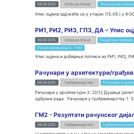
09.09.2015.
Огласна плоча
Технологија грађењ
Упис оцјена одржаће се у уторак (15.09.) у 9:0
РИ1, РИ2, РИ3, ГП3, ДА – Упис о
09.09.2015.
Огласна плоча
Геодетски премјер 
Рачун изравнања 2 - РИ2
Упис оцјена и добијање потписа из РИ1, РИ2, РИ
Рачунари у архитектури/грађев
09.09.2015.
Грађевинарство
Рачунари у архите
Рачунари у архитектури 3: 22/12 Душица Џелет
одбрана рада Рачунари у грађевинарству 1: 34
ГМ2 - Резултати рачунског дија
08.09.2015.
Грађевинарство
Грађевински мате