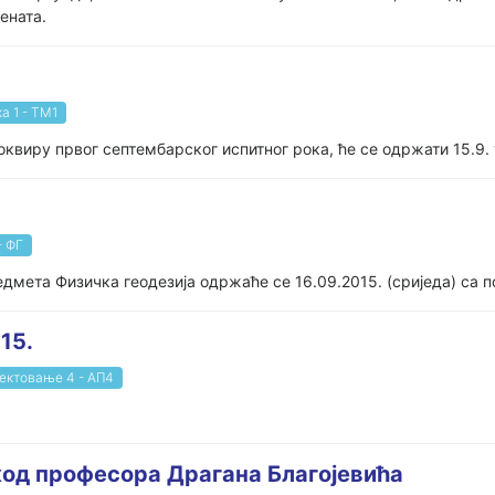
ената.
а 1 - ТМ1
оквиру првог септембарског испитног рока, ће се одржати 15.9. 
- ФГ
едмета Физичка геодезија одржаће се 16.09.2015. (сриједа) са п
15.
јектовање 4 - АП4
 код професора Драгана Благојевића