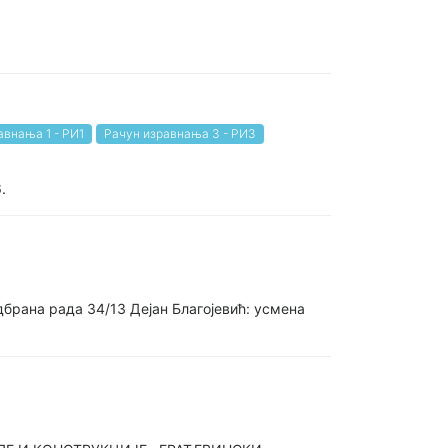
авнања 1 - РИ1
Рачун изравнања 3 - РИ3
.
брана рада 34/13 Дејан Благојевић: усмена