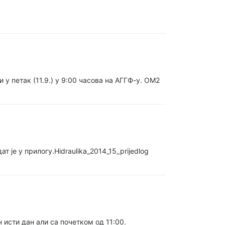
у петак (11.9.) у 9:00 часова на АГГФ-у. OM2
 је у прилогу.Hidraulika_2014_15_prijedlog
н исти дан али са почетком од 11:00.