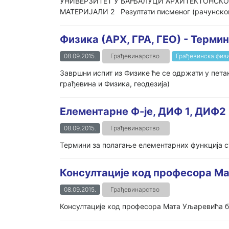
УНИВЕРЗИТЕТ У БАЊАЛУЦИ АРХИТЕКТОНСКО
МАТЕРИЈАЛИ 2 Резултати писменог (рачунског)
Физика (АРХ, ГРА, ГЕО) - Терми
08.09.2015.
Грађевинарство
Грађевинска физи
Завршни испит из Физике ће се одржати у петак
грађевина и Физика, геодезија)
Елементарне Ф-је, ДИФ 1, ДИФ2
08.09.2015.
Грађевинарство
Термини за полагање елементарних функција су 
Консултације код професора М
08.09.2015.
Грађевинарство
Консултације код професора Мата Уљаревића би