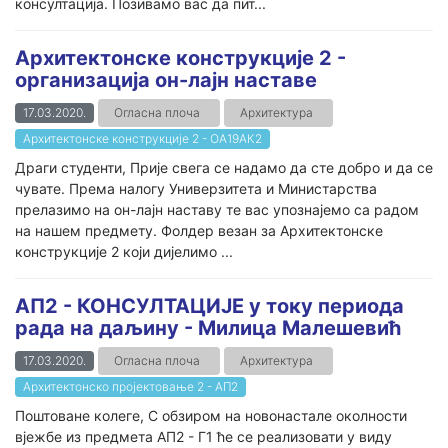
консултација. Позивамо вас да пит...
Архитектонске конструкције 2 -
организација он-лајн наставе
17.03.2020.
Огласна плоча
Архитектура
Архитектонске конструкције 2 - ОА19АК2
Драги студенти, Прије свега се надамо да сте добро и да се
чувате. Према налогу Универзитета и Министарства
прелазимо на он-лајн наставу те вас упознајемо са радом
на нашем предмету. Фолдер везан за Архитектонске
конструкције 2 који дијелимо ...
АП2 - КОНСУЛТАЦИЈЕ у току периода
рада на даљину - Милица Малешевић
17.03.2020.
Огласна плоча
Архитектура
Архитектонско пројектовање 2 - АП2
Поштоване колеге, С обзиром на новонастале околности
вјежбе из предмета АП2 - Г1 ће се реализовати у виду