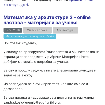
конструкције 4
.
Математика у архитектури 2 - online
настава - материјали за учење
19.03.2020.
Огласна плоча
Архитектура
Математика у архитектури 2 - МУА2
Поштовани студенти,
у складу са препорукама Универзитета и Министарства на
страници овог предмета у рубрици Материјали ћете
добијати материјале потребне за учење.
За ову и прошлу седмицу имате Елементарне функције и
задатке за вјежбу.
Из овог дијела ће бити и први тест, као што смо се и
договарали.
За сва питања и недоумице сам доступна путем маила
sandra.kosic-jeremic@aggf.unibl.org.