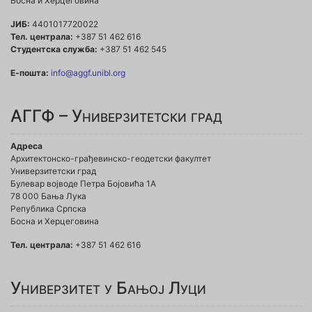
Босна и Херцеговина
ЈИБ:
4401017720022
Тел. централа:
+387 51 462 616
Студентска служба:
+387 51 462 545
Е-пошта:
info@aggf.unibl.org
АГГФ – Универзитетски град
Адреса
Архитектонско-грађевинско-геодетски факултет
Универзитетски град
Булевар војводе Петра Бојовића 1A
78 000 Бања Лука
Република Српска
Босна и Херцеговина
Тел. централа:
+387 51 462 616
Универзитет у Бањој Луци