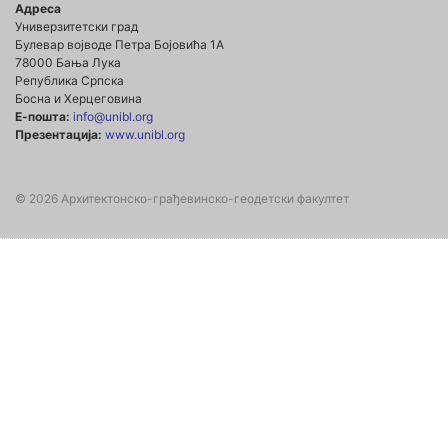
Адреса
Универзитетски град
Булевар војводе Петра Бојовића 1А
78000 Бања Лука
Република Српска
Босна и Херцеговина
Е-пошта:
info@unibl.org
Презентација:
www.unibl.org
© 2026 Архитектонско-грађевинско-геодетски факултет