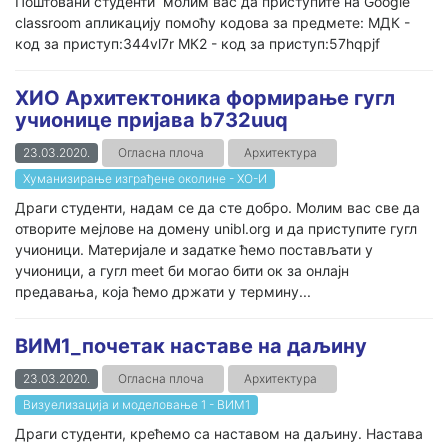
Поштовани студенти молим вас да приступите на Google
classroоm апликацију помоћу кодова за предмете: МДК -
код за приступ:344vl7r МК2 - код за приступ:57hqpjf
ХИО Архитектоника формирање гугл
учионице пријава b732uuq
23.03.2020.
Огласна плоча
Архитектура
Хуманизирање изграђене околине - ХО-И
Драги студенти, надам се да сте добро. Молим вас све да
отворите мејлове на домену unibl.org и да приступите гугл
учионици. Материјале и задатке ћемо постављати у
учионици, а гугл meet би могао бити ок за онлајн
предавања, која ћемо држати у термину...
ВИМ1_почетак наставе на даљину
23.03.2020.
Огласна плоча
Архитектура
Визуелизација и моделовање 1 - ВИМ1
Драги студенти, крећемо са наставом на даљину. Настава