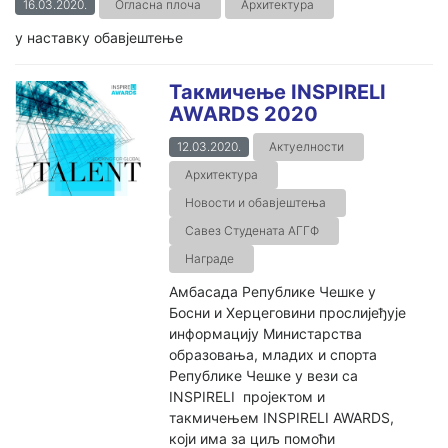
16.03.2020.
Огласна плоча
Архитектура
у наставку обавјештење
Такмичење INSPIRELI
AWARDS 2020
12.03.2020.
Актуелности
Архитектура
Новости и обавјештења
Савез Студената АГГФ
Награде
Амбасада Републике Чешке у
Босни и Херцеговини прослијеђује
информацију Министарства
образовања, младих и спорта
Републике Чешке у вези са
INSPIRELI пројектом и
такмичењем INSPIRELI AWARDS,
који има за циљ помоћи