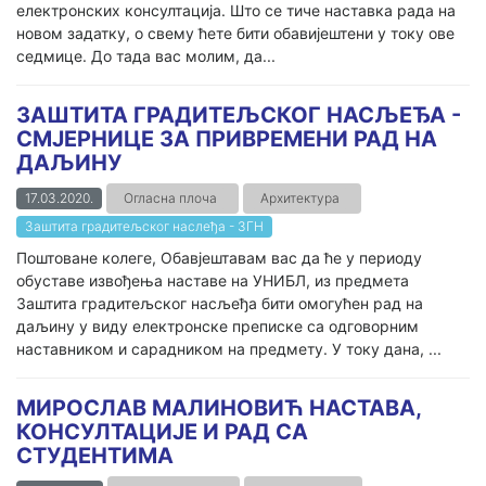
електронских консултација. Што се тиче наставка рада на
новом задатку, о свему ћете бити обавијештени у току ове
седмице. До тада вас молим, да...
ЗАШТИТА ГРАДИТЕЉСКОГ НАСЉЕЂА -
СМЈЕРНИЦЕ ЗА ПРИВРЕМЕНИ РАД НА
ДАЉИНУ
17.03.2020.
Огласна плоча
Архитектура
Заштита градитељског наслеђа - ЗГН
Поштоване колеге, Обавјештавам вас да ће у периоду
обуставе извођења наставе на УНИБЛ, из предмета
Заштита градитељског насљеђа бити омогућен рад на
даљину у виду електронске преписке са одговорним
наставником и сарадником на предмету. У току дана, ...
МИРОСЛАВ МАЛИНОВИЋ НАСТАВА,
КОНСУЛТАЦИЈЕ И РАД СА
СТУДЕНТИМА