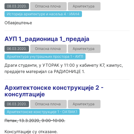
08.03.2020.
Огласна плоча
Архитектура
Историја архитектуре и насеља 4 - ИАН4
Обавјештење
АУП 1_радионица 1_предаја
06.03.2020.
Огласна плоча
Архитектура
Архитектура унутрашњих простора 1 - АУП1
Драги студенти, у УТОРАК у 11:00 у кабинету К7, кампус,
предајете материјал са РАДИОНИЦЕ 1.
Архитектонске конструкције 2 -
консултације
06.03.2020.
Огласна плоча
Архитектура
Архитектонске конструкције 1 - ОА19АК1
Петак, 13.3.2020, 9:00-10:00.
Консултације су отказане.