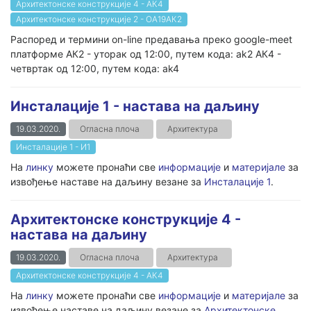
Архитектонске конструкције 4 - АК4
Архитектонске конструкције 2 - ОА19АК2
Распоред и термини on-line предавања преко google-meet
платформе АК2 - уторак од 12:00, путем кода: ak2 АК4 -
четвртак од 12:00, путем кода: ak4
Инсталације 1 - настава на даљину
19.03.2020.
Огласна плоча
Архитектура
Инсталације 1 - И1
На
линку
можете пронаћи све
информације
и
материјале
за
извођење наставе на даљину везане за
Инсталације 1
.
Архитектонске конструкције 4 -
настава на даљину
19.03.2020.
Огласна плоча
Архитектура
Архитектонске конструкције 4 - АК4
На
линку
можете пронаћи све
информације
и
материјале
за
извођење наставе на даљину везане за
Архитектонске