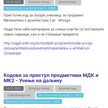
24.03.2020.
Огласна плоча
Архитектура
Математика у архитектури 2 - МУА2
Приступни код за Google учионицу за предемет
Математика у архитектури 2 је: rdtvagx
Овдје ћете наћи материјале за учење који ће се постављати
сваке седмице, као и на страници предмета
http://aggf.unibl.org/sr/studijski-programi/studije-prvog-
ciklusa/arhitektura/predmeti/matematika-u-arhitekturi-
2/materijali
Кодови за приступ предметима МДК и
МК2 - Учење на даљину
24.03.2020.
Огласна плоча
Архитектура
Грађевинарство
Металне конструкције 2 - МК2
Металне и дрвене конструкције - МДК