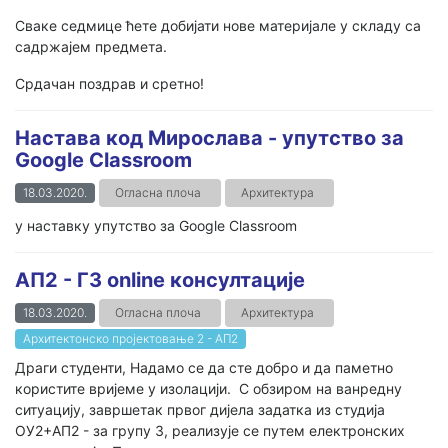
Сваке седмице ћете добијати нове материјале у складу са
садржајем предмета.
Срдачан поздрав и сретно!
Настава код Мирослава - упутство за
Google Classroom
18.03.2020.
Огласна плоча
Архитектура
у наставку упутство за Google Classroom
АП2 - Г3 online консултације
18.03.2020.
Огласна плоча
Архитектура
Архитектонско пројектовање 2 - АП2
Драги студенти, Надамо се да сте добро и да паметно
користите вријеме у изолацији. С обзиром на ванредну
ситуацију, завршетак првог дијела задатка из студија
ОУ2+АП2 - за групу 3, реализује се путем електронских