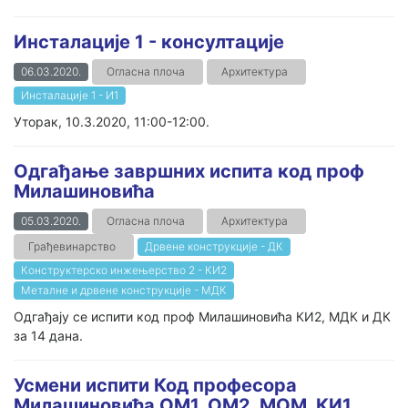
Инсталације 1 - консултације
06.03.2020.
Огласна плоча
Архитектура
Инсталације 1 - И1
Уторак, 10.3.2020, 11:00-12:00.
Одгађање завршних испита код проф
Милашиновића
05.03.2020.
Огласна плоча
Архитектура
Грађевинарство
Дрвене конструкције - ДК
Конструктерско инжењерство 2 - КИ2
Металне и дрвене конструкције - МДК
Одгађају се испити код проф Милашиновића КИ2, МДК и ДК
за 14 дана.
Усмени испити Код професора
Милашиновића ОМ1, ОМ2, МОМ, КИ1