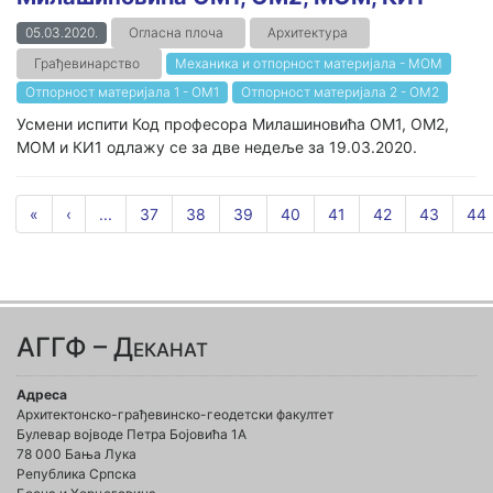
05.03.2020.
Огласна плоча
Архитектура
Грађевинарство
Механика и отпорност материјала - МОМ
Отпорност материјала 1 - ОМ1
Отпорност материјала 2 - ОМ2
Усмени испити Код професора Милашиновића ОМ1, ОМ2,
МОМ и КИ1 одлажу се за две недеље за 19.03.2020.
«
‹
...
37
38
39
40
41
42
43
44
АГГФ – Деканат
Адреса
Архитектонско-грађевинско-геодетски факултет
Булевар војводе Петра Бојовића 1A
78 000 Бања Лука
Република Српска