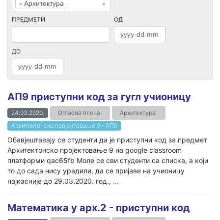
×
Архитектура
×
ПРЕДМЕТИ
ОД
ДО
АП9 приступни код за гугл учионицу
24.03.2020.
Огласна плоча
Архитектура
Архитектонско пројектовање 9 - АП9
Обавјештавају се студенти да је приступни код за предмет
Архитектонско пројектовање 9 на google classroom
платформи qac65fb Моле се сви студенти са списка, а који
то до сада нису урадили, да се пријаве на учионицу
најкасније до 29.03.2020. год., ...
Математика у арх.2 - приступни код