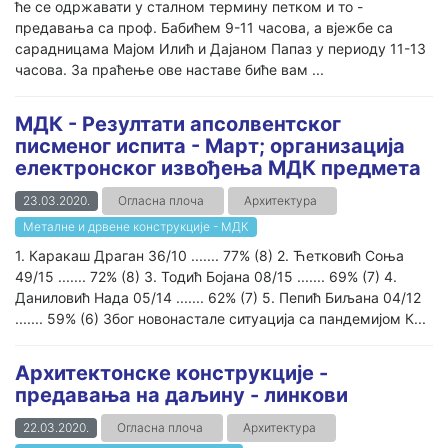
ће се одржавати у сталном термину петком и то -
предавања са проф. Бабићем 9-11 часова, а вјежбе са
сарадницама Мајом Илић и Дајаном Папаз у периоду 11-13
часова. За праћење ове наставе биће вам ...
МДК - Резултати апсолвентског
писменог испита - Март; организација
електронског извођења МДК предмета
23.03.2020.
Огласна плоча
Архитектура
Металне и дрвене конструкције - МДК
1. Каракаш Драган 36/10 ....... 77% (8) 2. Ћетковић Соња
49/15 ....... 72% (8) 3. Тодић Бојана 08/15 ....... 69% (7) 4.
Даниловић Нада 05/14 ....... 62% (7) 5. Пепић Биљана 04/12
....... 59% (6) Због новонастале ситуација са пандемијом К...
Архитектонске конструкције -
предавања на даљину - линкови
22.03.2020.
Огласна плоча
Архитектура