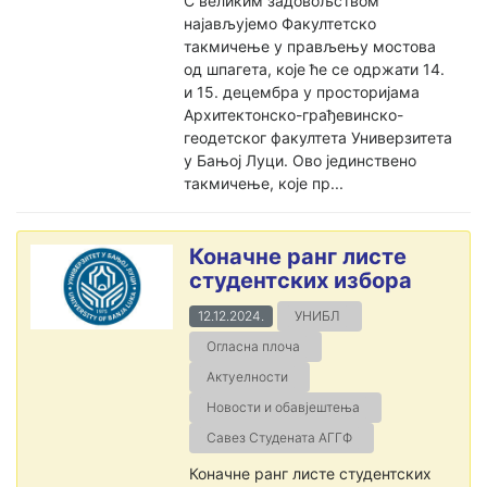
С великим задовољством
најављујемо Факултетско
такмичење у прављењу мостова
од шпагета, које ће се одржати 14.
и 15. децембра у просторијама
Архитектонско-грађевинско-
геодетског факултета Универзитета
у Бањој Луци. Ово јединствено
такмичење, које пр...
Коначне ранг листе
студентских избора
12.12.2024.
УНИБЛ
Огласна плоча
Актуелности
Новости и обавјештења
Савез Студената АГГФ
Коначне ранг листе студентских