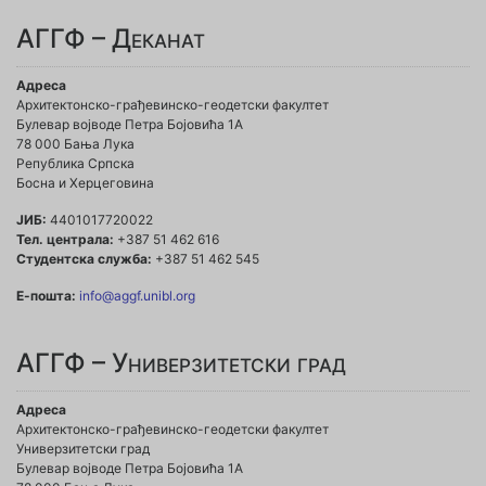
АГГФ – Деканат
Адреса
Архитектонско-грађевинско-геодетски факултет
Булевар војводе Петра Бојовића 1A
78 000 Бања Лука
Република Српска
Босна и Херцеговина
ЈИБ:
4401017720022
Тел. централа:
+387 51 462 616
Студентска служба:
+387 51 462 545
Е-пошта:
info@aggf.unibl.org
АГГФ – Универзитетски град
Адреса
Архитектонско-грађевинско-геодетски факултет
Универзитетски град
Булевар војводе Петра Бојовића 1A