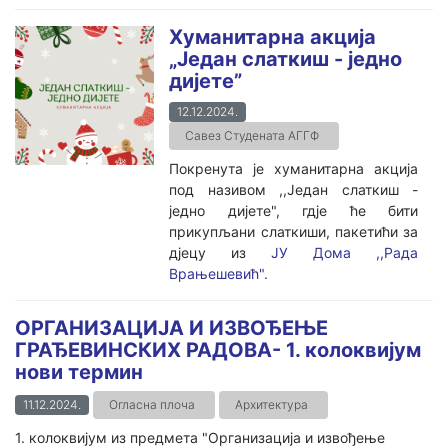
Хуманитарна акција
„Један слаткиш - једно
дијете”
12.12.2024.
Савез Студената АГГФ
Покренута је хуманитарна акција
под називом ,,Један слаткиш -
једно дијете", гдје ће бити
прикупљани слаткиши, пакетићи за
дјецу из
ЈУ Дома ,,Рада
Врањешевић".
ОРГАНИЗАЦИЈА И ИЗВОЂЕЊЕ
ГРАЂЕВИНСКИХ РАДОВА- 1. колоквијум
нови термин
11.12.2024.
Огласна плоча
Архитектура
1. колоквијум из предмета "Организација и извођење