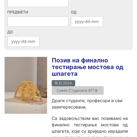
ПРЕДМЕТИ
ОД
ДО
Позив на финално
тестирање мостова од
шпагета
16.12.2024.
Савез Студената АГГФ
Драги студенти, професори и сви
заинтересовани,
Са задовољством вас позивамо на
финално тестирање мостова од
шпагета, које су вриједно израдили