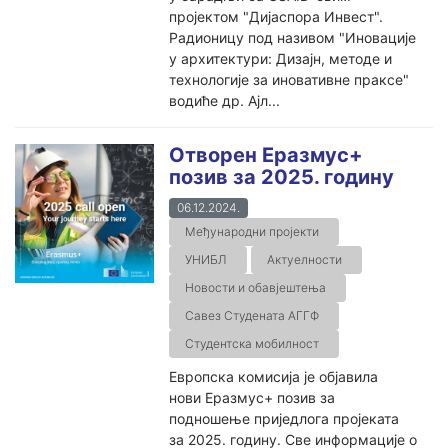
пројектом "Дијаспора Инвест".
Радионицу под називом "Иновације
у архитектури: Дизајн, методе и
технологије за иновативне праксе"
водиће др. Ајл...
Отворен Еразмус+
позив за 2025. годину
06.12.2024.
Међународни пројекти
УНИБЛ
Актуелности
Новости и обавјештења
Савез Студената АГГФ
Студентска мобилност
Европска комисија је објавила
нови Еразмус+ позив за
подношење приједлога пројеката
за 2025. годину. Све информације о