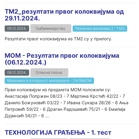
ТМ2_резултати првог колоквијума од
29.11.2024.
09.12.2024.
Грађевинарство
Техничка механика 2 - ТМ2
Резултати првог колоквијума из ТМ2 су у прилогу.
МОМ - Резултати првог колоквијума
(06.12.2024.)
09.12.2024.
Огласна плоча
Механика и отпорност материјала - ОА19МОМ
Први колоквијум из предмета МОМ положили су:
Анастасија Попржен 08/23 - 7 Мартина Крстић 42/22 - 7
Данило Божуновић 03/22 - 7 Ивана Сукара 28/26 - 6 Ања
Петровић 59/22 - 6 Драган Радошевић 75/21 - 6 Емилија
Дујакоић 56/21 - 6 ...
ТЕХНОЛОГИЈА ГРАЂЕЊА - 1. тест