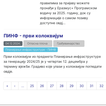
правилима за пријаву можете
пронађи у Еразмус+ Програмском
водичу за 2025. годину, док су
информације о самом позиву
доступне овдј...
ПИНФ - први колоквијум
04.12.2024.
Огласна плоча
Грађевинарство
Планирање инфраструктуре - ПИНФ
Први колоквијум из предмета Планирање инфраструктуре
за генерацију 2024/25 је у четвртак 12. децембра у
термину вјежби. Градиво које улази у колоквијум погледати
овдје.
«
‹
...
25
26
27
28
29
30
31
32