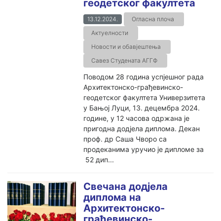
геодетског факултета
13.12.2024.
Огласна плоча
Актуелности
Новости и обавјештења
Савез Студената АГГФ
Поводом 28 годинa успјешног рада
Архитектонско-грађевинско-
геодетског факултета Универзитета
у Бањој Луци, 13. децембра 2024.
године, у 12 часова одржана је
пригодна додјела диплома. Декан
проф. др Саша Чворо са
продеканима уручио је дипломе за
52 дип...
Свечана додјела
диплома на
Архитектонско-
грађевинско-