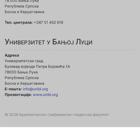
78 000 Бања Лука
Република Српска
Босна и Херцеговина
Тел. централа:
+387 51 462 616
Универзитет у Бањој Луци
Адреса
Универзитетски град
Булевар војводе Петра Бојовића 1А
78000 Бања Лука
Република Српска
Босна и Херцеговина
Е-пошта:
info@unibl.org
Презентација:
www.unibl.org
© 2026 Архитектонско-грађевинско-геодетски факултет