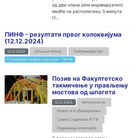
од два члана (или индивидуално)
имаће на располагању 3 минута
(1...
ПИНФ - резултати првог колоквијума
(12.12.2024)
12.12.2024.
Огласна плоча
Грађевинарство
Планирање инфраструктуре - ПИНФ
Позив на Факултетско
такмичење у прављењу
мостова од шпагета
12.12.2024.
Актуелности
Новости и обавјештења
Савез Студената АГГФ
Радионице и изложбе