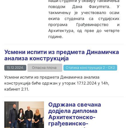
наши студенти у оквиру такмичења
поводом Дана Факултета. У
такмичењу је учествовало осам
екипа студената са студијских
програма Грађевинарство и
Архитектура, од прве до четврте
године.
Усмени испити из предмета Динамичка
анализа конструкција
15.12.2024.
Огласна плоча
Статика конструкција 2 - СК2
Усмени испити из предмета Динамичка анализа
конструкција биће одржан у уторак 17.12.2024 у 14h,
кабинет 2.11.
Одржана свечана
додјела диплома
Архитектонско-
грађевинско-