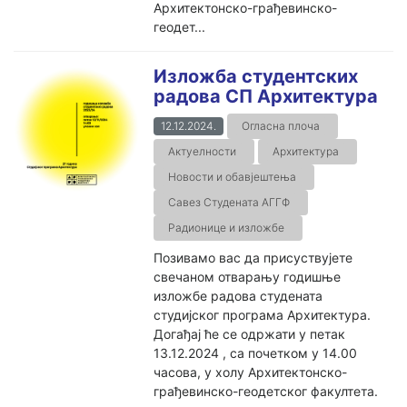
Архитектонско-грађевинско-
геодет...
Изложба студентских
радова СП Архитектура
12.12.2024.
Огласна плоча
Актуелности
Архитектура
Новости и обавјештења
Савез Студената АГГФ
Радионице и изложбе
Позивамо вас да присуствујете
свечаном отварању годишње
изложбе радова студената
студијског програма Архитектура.
Догађај ће се одржати у петак
13.12.2024 , са почетком у 14.00
часова, у холу Архитектонско-
грађевинско-геодетског факултета.