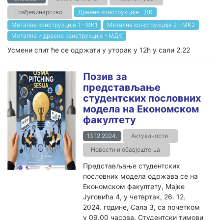
Грађевинарство
Дрвене конструкције - ДК
Металне конструкције 1 - МК1
Металне конструкције 2 - МК2
Металне и дрвене конструкције - МДК
Усмени спит ће се одржати у уторак у 12h у сали 2.22
Позив за
представљање
студентских пословних
модела на Економском
факултету
13.12.2024.
Актуелности
Новости и обавјештења
Представљање студентских
пословних модела одржава се на
Економском факултету, Мајке
Југовића 4, у четвртак, 26. 12.
2024. године, Сала 3, са почетком
у 09.00 часова. Студентски тимови