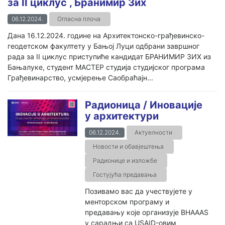
за II циклус , Бранимир Зих
06.12.2024.
Огласна плоча
Дана 16.12.2024. године на Архитектонско-грађевинско-
геодетском факултету у Бањој Луци одбрани завршног
рада за II циклус приступиће кандидат БРАНИМИР ЗИХ из
Бањалуке, студент МАСТЕР студија студијског програма
Грађевинарство, усмјерење Саобраћајн...
Радионица / Иновације
у архитектури
06.12.2024.
Актуелности
Новости и обавјештења
Радионице и изложбе
Гостујућа предавања
Позивамо вас да учествујете у
менторском програму и
предавању које организује BHAAAS
у сарадњи са USAID-овим