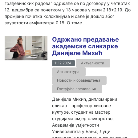
грађевинских радова" одржаће се по договору у четвртак
12. децембра са почетком у 13 часова у сали 2.18+2.19. До
промјене почетка колоквијума и сале је дошло због
заузетости амфитеатра 0.18. О томе ...
Одржано предавање
академске сликарке
Данијеле Михић
11.12.2024.
Актуелности
Архитектура
Новости и обавјештења
Гостујућа предавања
Данијела Михић, дипломирани
сликар - професор ликовне
културе, студент на мастер
студијама смјер сликарство,
Академија умјетности
Универзитета у Бањој Луци
одржала је предавање студентима