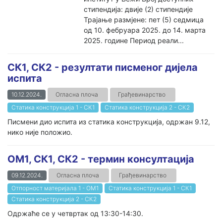
стипендија: двије (2) стипендије
Трајање размјене: пет (5) седмица
од 10. фебруара 2025. до 14. марта
2025. године Период реали...
СК1, СК2 - резултати писменог дијела
испита
10.12.2024.
Огласна плоча
Грађевинарство
Статика конструкција 1 - СК1
Статика конструкција 2 - СК2
Писмени дио испита из статика конструкција, одржан 9.12,
нико није положио.
ОМ1, СК1, СК2 - термин консултација
09.12.2024.
Огласна плоча
Грађевинарство
Отпорност материјала 1 - ОМ1
Статика конструкција 1 - СК1
Статика конструкција 2 - СК2
Одржаће се у четвртак од 13:30-14:30.