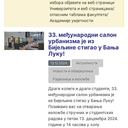
избора објавите на веб страници
Универзитета и веб страницама/
огласним таблама факултета/
Академије умјетности
33. међународни салон
урбанизма је из
Бијељине стигао у Бања
Луку!
12.12.2024.
Актуелности
Новости и обавјештења
Радионице и изложбе
Драге колеге и драги студенти, 33.
међународни салон урбанизма је
из Бијељине стигао у Бања Луку!
Позивамо вас на отварање
изложбе стручних и студентских
радова у петак 13. децембра 2024.
године у 14 часова у холу