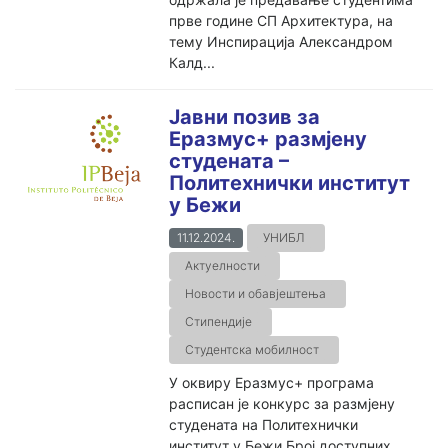
прве године СП Архитектура, на
тему Инспирација Александром
Калд...
Јавни позив за
Еразмус+ размјену
студената –
Политехнички институт
у Бежи
11.12.2024.
УНИБЛ
Актуелности
Новости и обавјештења
Стипендије
Студентска мобилност
У оквиру Еразмус+ програма
расписан је конкурс за размјену
студената на Политехнички
институт у Бежи Број доступних