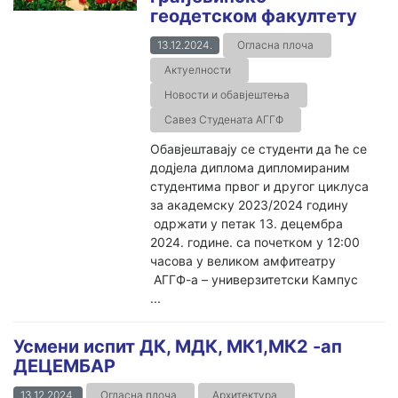
геодетском факултету
13.12.2024.
Огласна плоча
Актуелности
Новости и обавјештења
Савез Студената АГГФ
Обавјештавају се студенти да ће се
додјела диплома дипломираним
студентима првог и другог циклуса
за академску 2023/2024 годину
одржати у петак 13. децембра
2024. године. са почетком у 12:00
часова у великом амфитеатру
АГГФ-а – универзитетски Кампус
...
Усмени испит ДК, МДК, МК1,МК2 -ап
ДЕЦЕМБАР
13.12.2024.
Огласна плоча
Архитектура