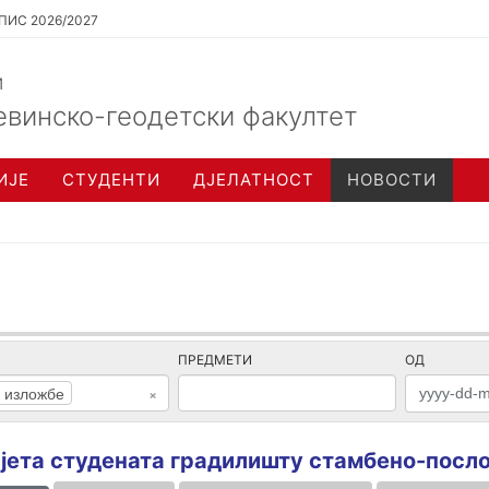
ПИС 2026/2027
и
евинско-геодетски факултет
ИЈЕ
СТУДЕНТИ
ДЈЕЛАТНОСТ
НОВОСТИ
ПРЕДМЕТИ
ОД
 изложбе
×
јета студената градилишту стамбено-посло