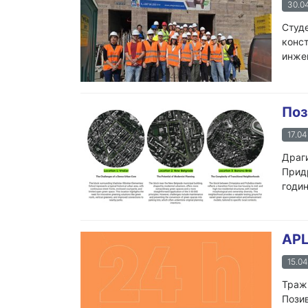
30.04
Студе
конст
инжењ
Поз
17.04
Драги
Придр
годин
APL
15.04
Тражи
Позив