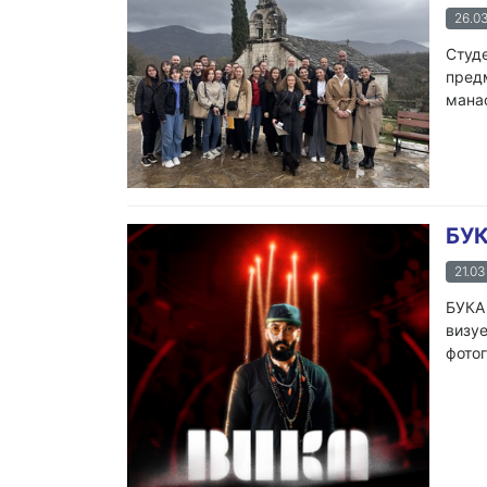
26.03
Студе
предм
манас
БУК
21.03
БУКА 
визуе
фотог