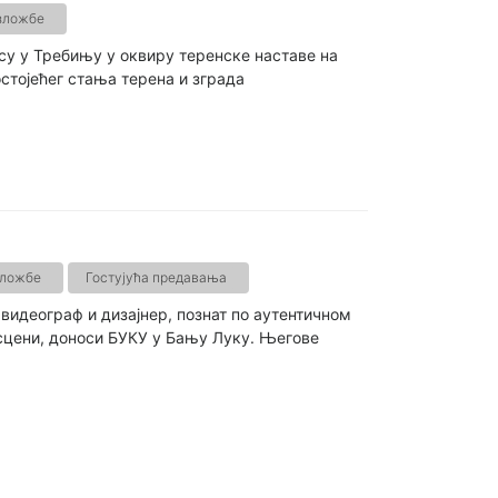
зложбе
су у Требињу у оквиру теренске наставе на
стојећег стања терена и зграда
зложбе
Гостујућа предавања
видеограф и дизајнер, познат по аутентичном
сцени, доноси БУКУ у Бању Луку. Његове