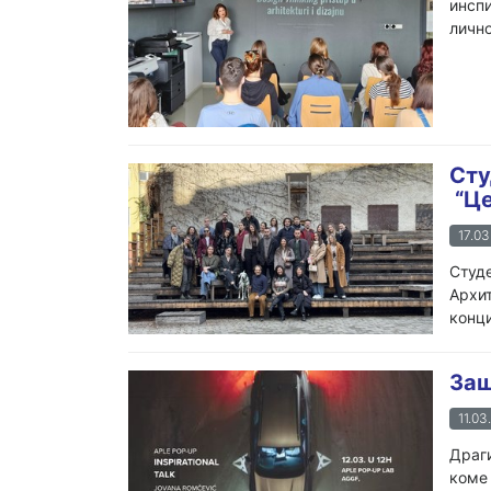
инспи
лично
Сту
“Це
17.03
Студе
Архит
конци
Заш
11.03
Драги
коме 