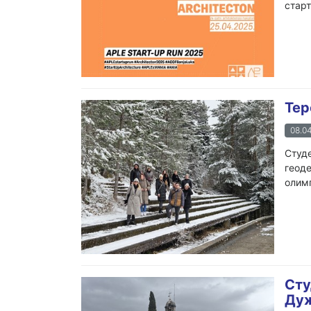
старт
Тер
08.04
Студе
геоде
олимп
Сту
Ду