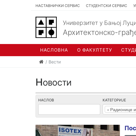
НАСТАВНИЧКИ СЕРВИС
СТУДЕНТСКИ СЕРВИС
У
Универзитет у Бањој Луц
Архитектонско-грађ
НАСЛОВНА
О ФАКУЛТЕТУ
СТУД
Вести
Новости
НАСЛОВ
КАТЕГОРИЈЕ
×
Радионице и
Пос