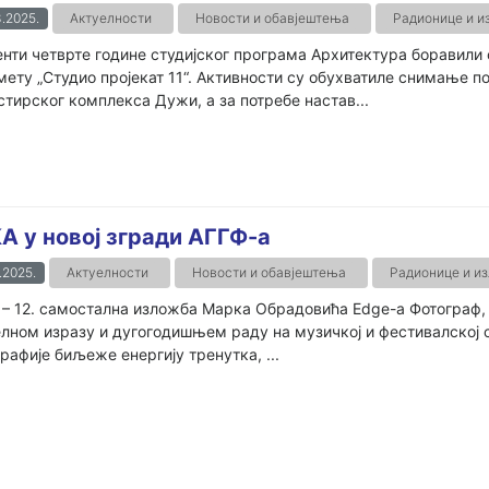
.2025.
Актуелности
Новости и обавјештења
Радионице и и
нти четврте године студијског програма Архитектура боравили 
ету „Студио пројекат 11“. Активности су обухватиле снимање по
тирског комплекса Дужи, а за потребе настав...
А у новој згради АГГФ-а
.2025.
Актуелности
Новости и обавјештења
Радионице и и
– 12. самостална изложба Марка Обрадовића Edge-a Фотограф, 
лном изразу и дугогодишњем раду на музичкој и фестивалској 
рафије биљеже енергију тренутка, ...