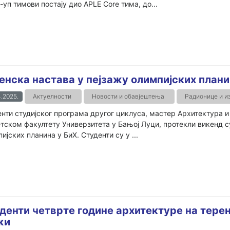
-уп тимови постају дио APLE Core тима, до...
енска настава у пејзажу олимпијских план
.2025.
Актуелности
Новости и обавјештења
Радионице и и
нти студијског програма другог циклуса, мастер Архитектура 
тском факултету Универзитета у Бањој Луци, протекли викенд су
ијских планина у БиХ. Студенти су у ...
денти четврте године архитектуре на тере
жи