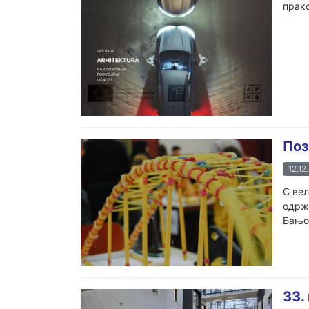
пракс
Поз
12.12
С вел
одржа
Бањој
33.