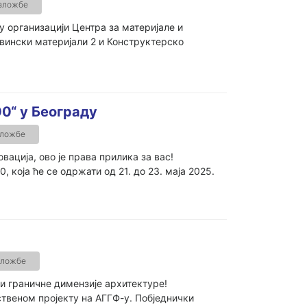
изложбе
у организацији Центра за материјале и
вински материјали 2 и Конструктерско
0“ у Београду
зложбе
вација, ово је права прилика за вас!
која ће се одржати од 21. до 23. маја 2025.
зложбе
и граничне димензије архитектуре!
твеном пројекту на АГГФ-у. Побједнички