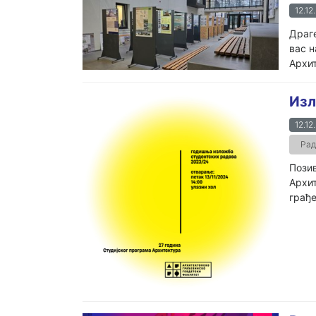
12.12
Драге
вас н
Архит
Изл
12.12
Рад
Позив
Архит
грађе