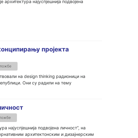
е архитектура најуспјешнија подвојена
конципирању пројекта
зложбе
овали на design thinking радионици на
епублици. Они су радили на тему
личност
зложбе
ра најуспјешнија подвојена личност“, на
лтернативним архитектонским и дизајнерским