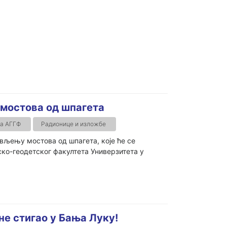
мостова од шпагета
та АГГФ
Радионице и изложбе
љењу мостова од шпагета, које ће се
ко-геодетског факултета Универзитета у
не стигао у Бања Луку!