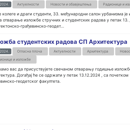
.2024.
Актуелности
Новости и обавјештења
Радионице и и
 колеге и драги студенти, 33. међународни салон урбанизма је
а отварање изложбе стручних и студентских радова у петак 13. 
ектонско-грађевинско-геодет...
ожба студентских радова СП Архитектура
.2024.
Огласна плоча
Актуелности
Архитектура
Новос
ионице и изложбе
амо вас да присуствујете свечаном отварању годишње изложбе
ектура. Догађај ће се одржати у петак 13.12.2024 , са почетком
винско-геодетског факултета.