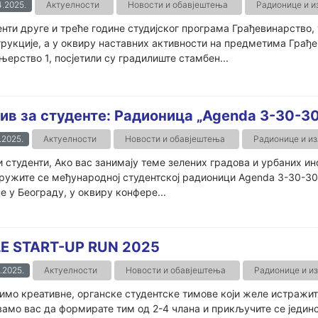
.2025.
Актуелности
Новости и обавјештења
Радионице и 
нти друге и треће године студијског програма Грађевинарство, 
рукције, а у оквиру наставних активности на предметима Грађе
ерство 1, посјетили су градилиште стамбен...
ив за студенте: Радионица „Agenda 3-30-30
.2025.
Актуелности
Новости и обавјештења
Радионице и и
 студенти, Ако вас занимају теме зелених градова и урбаних ино
ужите се међународној студентској радионици Agenda 3-30-300, 
е у Београду, у оквиру конфере...
E START-UP RUN 2025
.2025.
Актуелности
Новости и обавјештења
Радионице и и
мо креативне, органске студентске тимове који желе истражит
амо вас да формирате тим од 2-4 члана и прикључите се јединс