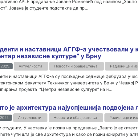
ративно APLE предавање Јоване Ромчевић под називом „Зашто ј
ст”. Јована је студенте подстакла да пр...
денти и наставници АГГФ-а учествовали у 
нтар независне културе” у Брну
.2025.
Актуелности
Новости и обавјештења
Радионице и и
нти и наставници АГГФ-а су посљедње седмице фебруара учеств
ектонском факултету Техничког универзитета у Брну у Чешкој Р
пирања пројекта “Центра независне културе” на н...
то је архитектура најуспјешнија подвојена 
.2025.
Актуелности
Новости и обавјештења
Радионице и и
 студенти, У наставку је позив на предавање „Зашто је архитекту
ћете чути шта је све архитектура и како се позиционирати у а