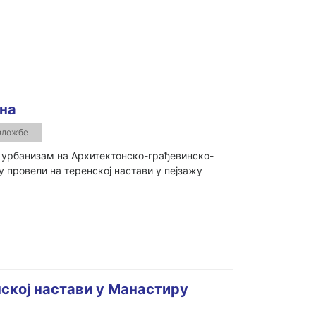
ина
зложбе
и урбанизам на Архитектонско-грађевинско-
 провели на теренској настави у пејзажу
нској настави у Манастиру