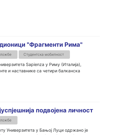
адионици "Фрагменти Рима"
зложбе
Студентска мобилност
ниверзитета Sapienza у Риму (Италија),
нте и наставнике са четири балканска
ајуспјешнија подвојена личност
зложбе
ту Универзитета у Бањој Луци одржано је