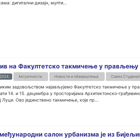
ама: дигитални дизајн, мулти...
ив на Факултетско такмичење у прављењу 
.2024.
Актуелности
Новости и обавјештења
Савез Студена
иким задовољством најављујемо Факултетско такмичење у прав
ти 14. и 15. децембра у просторијама Архитектонско-грађевинс
 Луци. Ово јединствено такмичење, које пр...
 међународни салон урбанизма је из Бијељи