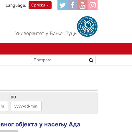
Language:
Српски
Универзитет у Бањој Луци
ДО
вног oбјекта у насељу Ада