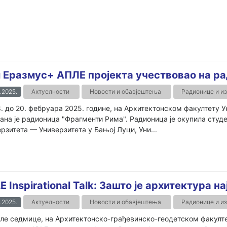
 Еразмус+ АПЛЕ пројекта учествовао на р
.2025.
Актуелности
Новости и обавјештења
Радионице и и
. до 20. фебруара 2025. године, на Архитектонском факултету У
на је радионица "Фрагменти Рима". Радионица је окупила студе
рзитета — Универзитета у Бањој Луци, Уни...
E Inspirational Talk: Зашто је архитектура н
.2025.
Актуелности
Новости и обавјештења
Радионице и и
е седмице, на Архитектонско-грађевинско-геодетском факулте