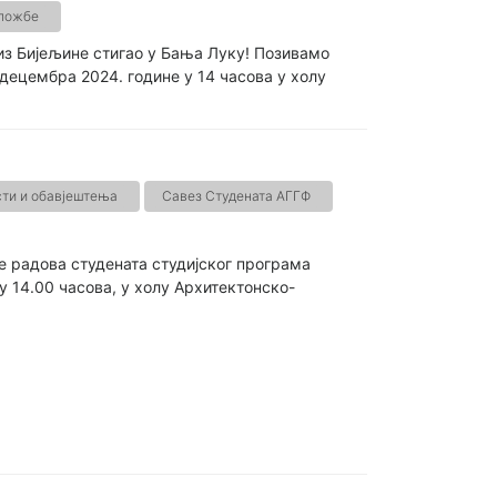
зложбе
 из Бијељине стигао у Бања Луку! Позивамо
децембра 2024. године у 14 часова у холу
ти и обавјештења
Савез Студената АГГФ
 радова студената студијског програма
 у 14.00 часова, у холу Архитектонско-