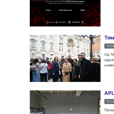
Тим
19.03
Од 18
одржа
униве
APL
19.03
Прошл