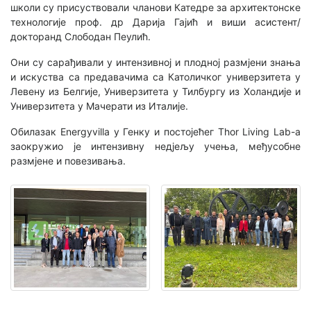
школи су присуствовали чланови Катедре за архитектонске
технологије проф. др Дарија Гајић и виши асистент/
докторанд Слободан Пеулић.
Они су сарађивали у интензивној и плодној размјени знања
и искуства са предавачима са Католичког универзитета у
Левену из Белгије, Универзитета у Тилбургу из Холандије и
Универзитета у Мачерати из Италије.
Обилазак Energyvilla у Генку и постојећег Thor Living Lab-а
заокружио је интензивну недјељу учења, међусобне
размјене и повезивања.