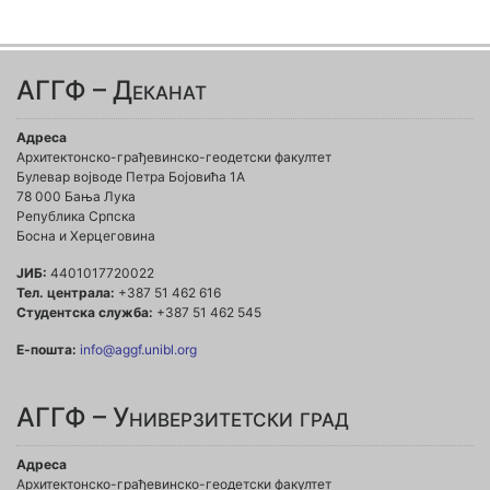
АГГФ – Деканат
Адреса
Архитектонско-грађевинско-геодетски факултет
Булевар војводе Петра Бојовића 1A
78 000 Бања Лука
Република Српска
Босна и Херцеговина
ЈИБ:
4401017720022
Тел. централа:
+387 51 462 616
Студентска служба:
+387 51 462 545
Е-пошта:
info@aggf.unibl.org
АГГФ – Универзитетски град
Адреса
Архитектонско-грађевинско-геодетски факултет