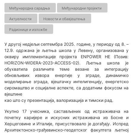
Међународна сарадња
Међународни пројекти
Актуелности
Новости и обавјештења
Радионице и изложбе
У другој недjељи септембра 2025. године, у периоду од 8. –
12.9. одржана је љетња школа у Левену, организована у
оквиру имплементације пројекта ENPOWER HE (Позив:
HORIZON-WIDERA-2023-ACCESS-02). Љетња школа је
обухватила различите теме везане за интеграцију
обновљивих извора енергије у зграде, динамичко
моделирање зграда, вјештачку интелигенцију, енергетско
сиромаштво и социјалне аспекте, са додатним фокусом на
вjештине
као што су презентација, валоризација и тимски рад.
Укупно 17 учесника, састављених од истраживача на
почетку каријере и искусних истраживача из Босне и
Херцеговине и Италије, присуствовало је догађају. Испред
Архитектонско-грађевинско-геодетског факултета љетној