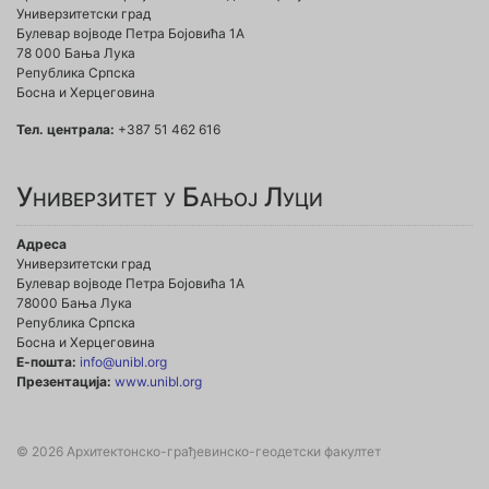
Универзитетски град
Булевар војводе Петра Бојовића 1A
78 000 Бања Лука
Република Српска
Босна и Херцеговина
Тел. централа:
+387 51 462 616
Универзитет у Бањој Луци
Адреса
Универзитетски град
Булевар војводе Петра Бојовића 1А
78000 Бања Лука
Република Српска
Босна и Херцеговина
Е-пошта:
info@unibl.org
Презентација:
www.unibl.org
© 2026 Архитектонско-грађевинско-геодетски факултет