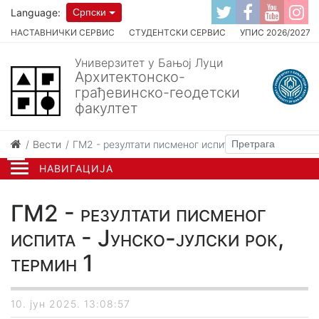
Language:
Српски
НАСТАВНИЧКИ СЕРВИС
СТУДЕНТСКИ СЕРВИС
УПИС 2026/2027
Универзитет у Бањој Луци
Архитектонско-
грађевинско-геодетски
факултет
Вести
ГМ2 - резултати писменог испита - Јунско-јулски р
НАВИГАЦИЈА
ГМ2 - резултати писменог
испита - Јунско-јулски рок,
термин 1
10. јун 2025. 13:08:57