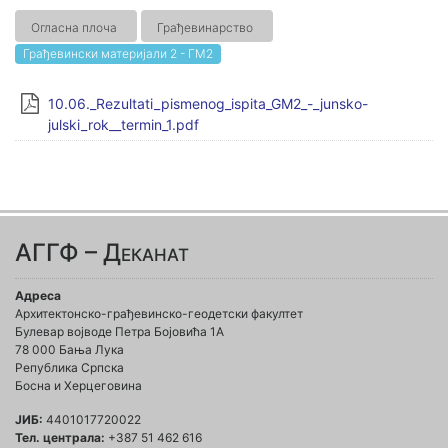
Огласна плоча
Грађевинарство
Грађевински материјали 2 - ГМ2
10.06._Rezultati_pismenog_ispita_GM2_-_junsko-
julski_rok__termin_1.pdf
АГГФ – Деканат
Адреса
Архитектонско-грађевинско-геодетски факултет
Булевар војводе Петра Бојовића 1A
78 000 Бања Лука
Република Српска
Босна и Херцеговина
ЈИБ:
4401017720022
Тел. централа:
+387 51 462 616