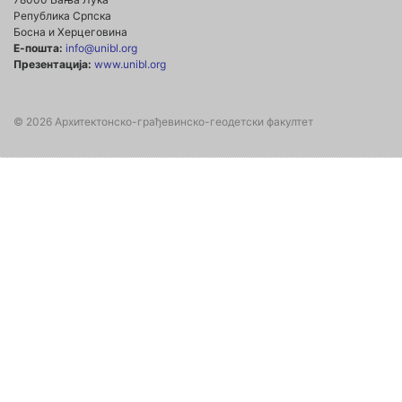
Република Српска
Босна и Херцеговина
Е-пошта:
info@unibl.org
Презентација:
www.unibl.org
© 2026 Архитектонско-грађевинско-геодетски факултет