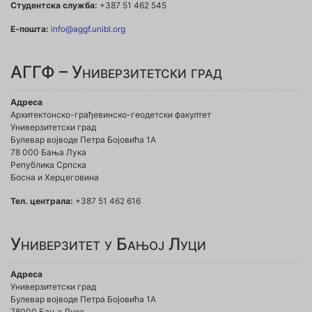
Студентска служба:
+387 51 462 545
Е-пошта:
info@aggf.unibl.org
АГГФ – Универзитетски град
Адреса
Архитектонско-грађевинско-геодетски факултет
Универзитетски град
Булевар војводе Петра Бојовића 1A
78 000 Бања Лука
Република Српска
Босна и Херцеговина
Тел. централа:
+387 51 462 616
Универзитет у Бањој Луци
Адреса
Универзитетски град
Булевар војводе Петра Бојовића 1А
78000 Бања Лука