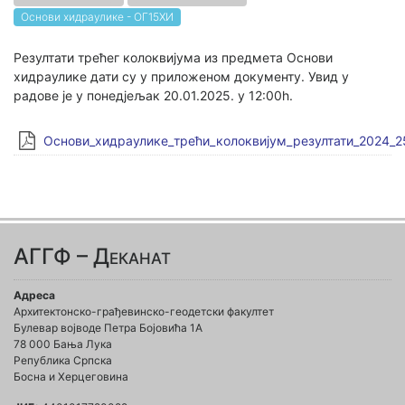
Основи хидраулике - ОГ15ХИ
Резултати трећег колоквијума из предмета Основи
хидраулике дати су у приложеном документу. Увид у
радове је у понедјељак 20.01.2025. у 12:00h.
Основи_хидраулике_трећи_колоквијум_резултати_2024_2
АГГФ – Деканат
Адреса
Архитектонско-грађевинско-геодетски факултет
Булевар војводе Петра Бојовића 1A
78 000 Бања Лука
Република Српска
Босна и Херцеговина