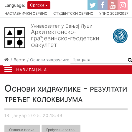
Language:
Српски
НАСТАВНИЧКИ СЕРВИС
СТУДЕНТСКИ СЕРВИС
УПИС 2026/2027
Универзитет у Бањој Луци
Архитектонско-
грађевинско-геодетски
факултет
Вести
Основи хидраулике - резултати трећег колоквијум
НАВИГАЦИЈА
Основи хидраулике - резултати
трећег колоквијума
18. јануар 2025. 20:18:49
Огласна плоча
Грађевинарство