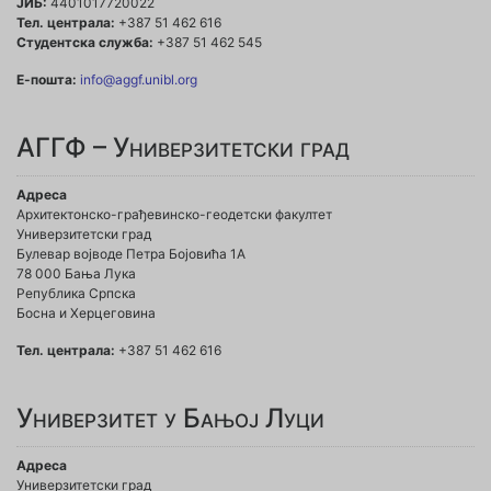
ЈИБ:
4401017720022
Тел. централа:
+387 51 462 616
Студентска служба:
+387 51 462 545
Е-пошта:
info@aggf.unibl.org
АГГФ – Универзитетски град
Адреса
Архитектонско-грађевинско-геодетски факултет
Универзитетски град
Булевар војводе Петра Бојовића 1A
78 000 Бања Лука
Република Српска
Босна и Херцеговина
Тел. централа:
+387 51 462 616
Универзитет у Бањој Луци
Адреса
Универзитетски град