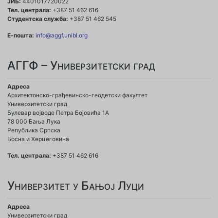
ЈИБ:
4401017720022
Тел. централа:
+387 51 462 616
Студентска служба:
+387 51 462 545
Е-пошта:
info@aggf.unibl.org
АГГФ – Универзитетски град
Адреса
Архитектонско-грађевинско-геодетски факултет
Универзитетски град
Булевар војводе Петра Бојовића 1A
78 000 Бања Лука
Република Српска
Босна и Херцеговина
Тел. централа:
+387 51 462 616
Универзитет у Бањој Луци
Адреса
Универзитетски град