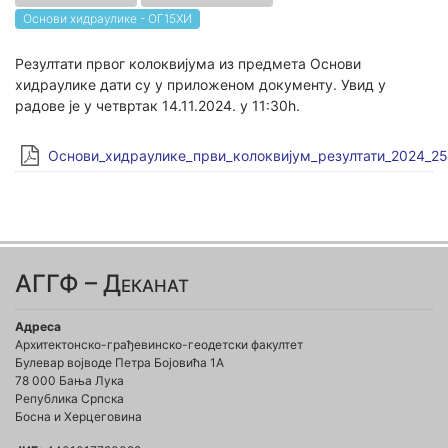
Основи хидраулике - ОГ15ХИ
Резултати првог колоквијума из предмета Основи
хидраулике дати су у приложеном документу. Увид у
радове је у четвртак 14.11.2024. у 11:30h.
Основи_хидраулике_први_колоквијум_резултати_2024_25
АГГФ – Деканат
Адреса
Архитектонско-грађевинско-геодетски факултет
Булевар војводе Петра Бојовића 1A
78 000 Бања Лука
Република Српска
Босна и Херцеговина