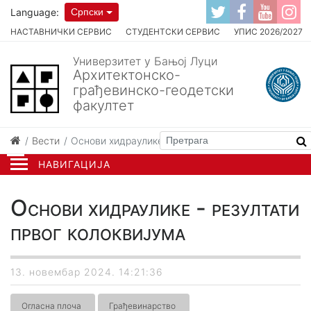
Language:
Српски
НАСТАВНИЧКИ СЕРВИС
СТУДЕНТСКИ СЕРВИС
УПИС 2026/2027
Универзитет у Бањој Луци
Архитектонско-
грађевинско-геодетски
факултет
Вести
Основи хидраулике - резултати првог колоквијума
НАВИГАЦИЈА
Основи хидраулике - резултати
првог колоквијума
13. новембар 2024. 14:21:36
Огласна плоча
Грађевинарство