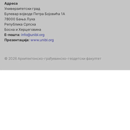
Адреса
Универзитетски град
Булевар војводе Петра Бојовића 1А
78000 Бања Лука
Република Српска
Босна и Херцеговина
Е-пошта:
info@unibl.org
Презентација:
www.unibl.org
© 2026 Архитектонско-грађевинско-геодетски факултет