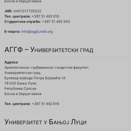
Босна и Херцеговина
ЈИБ:
4401017720022
Тел. централа:
+387 51 462 616
Студентска служба:
+387 51 462 545
Е-пошта:
info@aggf.unibl.org
АГГФ – Универзитетски град
Адреса
Архитектонско-грађевинско-геодетски факултет
Универзитетски град
Булевар војводе Петра Бојовића 1A
78 000 Бања Лука
Република Српска
Босна и Херцеговина
Тел. централа:
+387 51 462 616
Универзитет у Бањој Луци