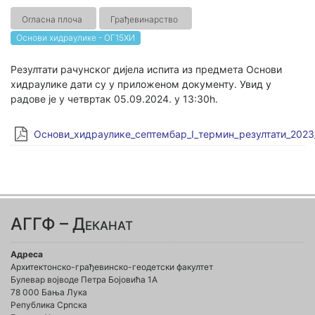
Огласна плоча
Грађевинарство
Основи хидраулике - ОГ15ХИ
Резултати рачунског дијела испита из предмета Основи
хидраулике дати су у приложеном документу. Увид у
радове је у четвртак 05.09.2024. у 13:30h.
Основи_хидраулике_септембар_I_термин_резултати_2023
АГГФ – Деканат
Адреса
Архитектонско-грађевинско-геодетски факултет
Булевар војводе Петра Бојовића 1A
78 000 Бања Лука
Република Српска