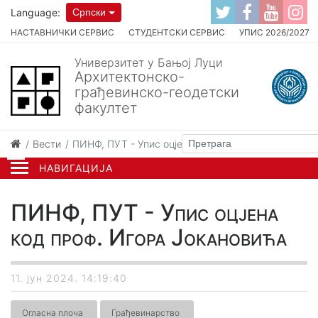
Language:
Српски
НАСТАВНИЧКИ СЕРВИС
СТУДЕНТСКИ СЕРВИС
УПИС 2026/2027
Универзитет у Бањој Луци
Архитектонско-
грађевинско-геодетски
факултет
Вести
ПИНФ, ПУТ - Упис оцјена код проф. Игора Јокано
НАВИГАЦИЈА
ПИНФ, ПУТ - Упис оцјена
код проф. Игора Јокановића
11. јун 2024. 14:19:40
Огласна плоча
Грађевинарство