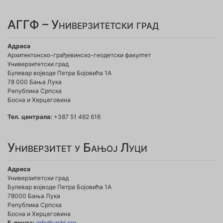
АГГФ – Универзитетски град
Адреса
Архитектонско-грађевинско-геодетски факултет
Универзитетски град
Булевар војводе Петра Бојовића 1A
78 000 Бања Лука
Република Српска
Босна и Херцеговина
Тел. централа:
+387 51 462 616
Универзитет у Бањој Луци
Адреса
Универзитетски град
Булевар војводе Петра Бојовића 1А
78000 Бања Лука
Република Српска
Босна и Херцеговина
Е-пошта:
info@unibl.org