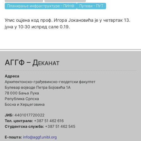
Планирање инфраструктуре - ПИНФ
Путеви - ПУТ
Упис оцјена код проф. Игора Јокановића је у четвртак 13.
јуна у 10:30 испред сале 0.19.
АГГФ – Деканат
Адреса
Архитектонско-грађевинско-геодетски факултет
Булевар војводе Петра Бојовића 1A
78 000 Бања Лука
Република Српска
Босна и Херцеговина
ЈИБ:
4401017720022
Тел. централа:
+387 51 462 616
Студентска служба:
+387 51 462 545
Е-пошта:
info@aggf.unibl.org