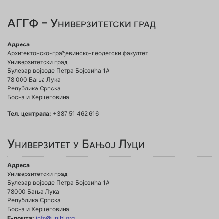
АГГФ – Универзитетски град
Адреса
Архитектонско-грађевинско-геодетски факултет
Универзитетски град
Булевар војводе Петра Бојовића 1A
78 000 Бања Лука
Република Српска
Босна и Херцеговина
Тел. централа:
+387 51 462 616
Универзитет у Бањој Луци
Адреса
Универзитетски град
Булевар војводе Петра Бојовића 1А
78000 Бања Лука
Република Српска
Босна и Херцеговина
Е-пошта:
info@unibl.org