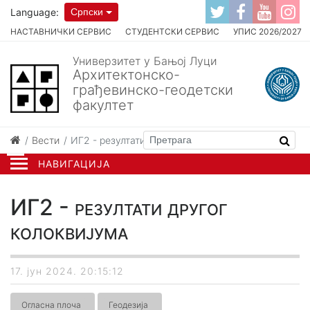
Language:
Српски
НАСТАВНИЧКИ СЕРВИС
СТУДЕНТСКИ СЕРВИС
УПИС 2026/2027
Универзитет у Бањој Луци
Архитектонско-
грађевинско-геодетски
факултет
Вести
ИГ2 - резултати другог колоквијума
НАВИГАЦИЈА
ИГ2 - резултати другог
колоквијума
17. јун 2024. 20:15:12
Огласна плоча
Геодезија