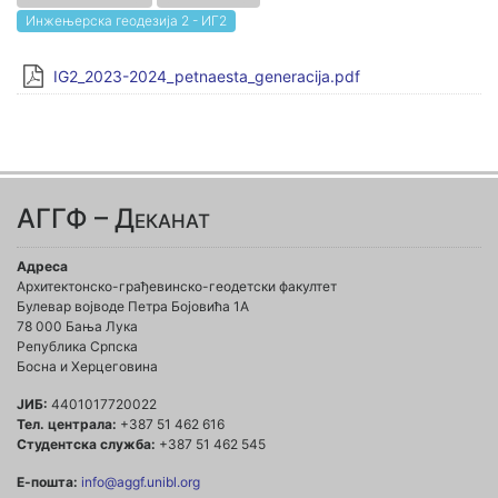
Инжењерска геодезија 2 - ИГ2
IG2_2023-2024_petnaesta_generacija.pdf
АГГФ – Деканат
Адреса
Архитектонско-грађевинско-геодетски факултет
Булевар војводе Петра Бојовића 1A
78 000 Бања Лука
Република Српска
Босна и Херцеговина
ЈИБ:
4401017720022
Тел. централа:
+387 51 462 616
Студентска служба:
+387 51 462 545
Е-пошта:
info@aggf.unibl.org