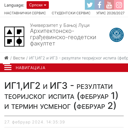
Language:
Српски
НАСТАВНИЧКИ СЕРВИС
СТУДЕНТСКИ СЕРВИС
УПИС 2026/2027
Универзитет у Бањој Луци
Архитектонско-
грађевинско-геодетски
факултет
Вести
ИГ1,ИГ2 и ИГ3 - резултати теоријског испита (феб
НАВИГАЦИЈА
ИГ1,ИГ2 и ИГ3 - резултати
теоријског испита (фебруар 1)
и термин усменог (фебруар 2)
27. фебруар 2024. 14:35:39