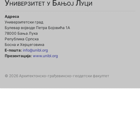
Универзитет у Бањој Луци
Адреса
Универзитетски град
Булевар војводе Петра Бојовића 1А
78000 Бања Лука
Република Српска
Босна и Херцеговина
Е-пошта:
info@unibl.org
Презентација:
www.unibl.org
© 2026 Архитектонско-грађевинско-геодетски факултет