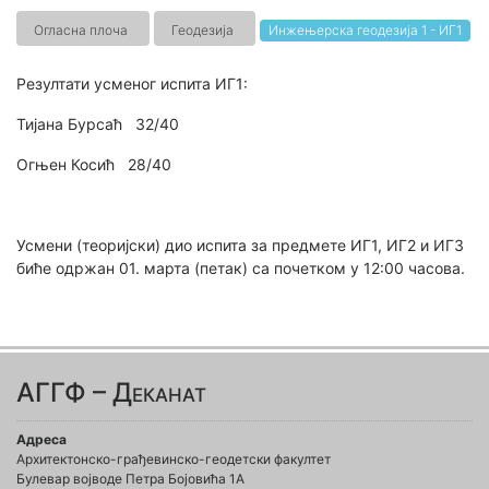
Огласна плоча
Геодезија
Инжењерска геодезија 1 - ИГ1
Резултати усменог испита ИГ1:
Тијана Бурсаћ 32/40
Огњен Косић 28/40
Усмени (теоријски) дио испита за предмете ИГ1, ИГ2 и ИГ3
биће одржан 01. марта (петак) са почетком у 12:00 часова.
АГГФ – Деканат
Адреса
Архитектонско-грађевинско-геодетски факултет
Булевар војводе Петра Бојовића 1A