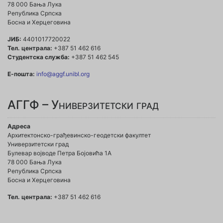
78 000 Бања Лука
Република Српска
Босна и Херцеговина
ЈИБ:
4401017720022
Тел. централа:
+387 51 462 616
Студентска служба:
+387 51 462 545
Е-пошта:
info@aggf.unibl.org
АГГФ – Универзитетски град
Адреса
Архитектонско-грађевинско-геодетски факултет
Универзитетски град
Булевар војводе Петра Бојовића 1A
78 000 Бања Лука
Република Српска
Босна и Херцеговина
Тел. централа:
+387 51 462 616