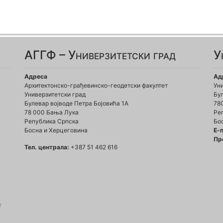
АГГФ – Универзитетски град
У
Адреса
Ад
Архитектонско-грађевинско-геодетски факултет
Ун
Универзитетски град
Бул
Булевар војводе Петра Бојовића 1A
78
78 000 Бања Лука
Ре
Република Српска
Бо
Босна и Херцеговина
Е-
Пр
Тел. централа:
+387 51 462 616
т