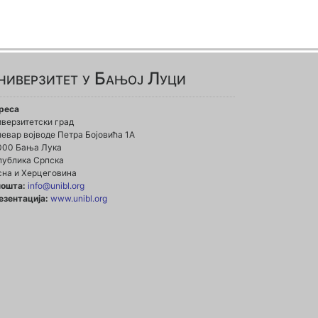
ниверзитет у Бањој Луци
реса
иверзитетски град
евар војводе Петра Бојовића 1А
000 Бања Лука
публика Српска
сна и Херцеговина
пошта:
info@unibl.org
езентација:
www.unibl.org