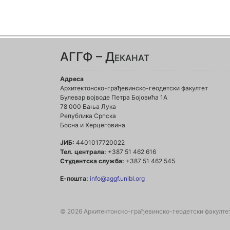
АГГФ – Деканат
Адреса
Архитектонско-грађевинско-геодетски факултет
Булевар војводе Петра Бојовића 1A
78 000 Бања Лука
Република Српска
Босна и Херцеговина
ЈИБ:
4401017720022
Тел. централа:
+387 51 462 616
Студентска служба:
+387 51 462 545
Е-пошта:
info@aggf.unibl.org
© 2026 Архитектонско-грађевинско-геодетски факулте