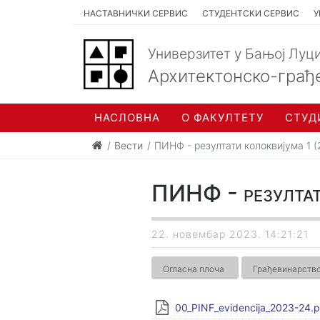
НАСТАВНИЧКИ СЕРВИС
СТУДЕНТСКИ СЕРВИС
У
Универзитет у Бањој Луц
Архитектонско-грађ
НАСЛОВНА
О ФАКУЛТЕТУ
СТУД
Вести
ПИНФ - резултати колоквијума 1 (
ПИНФ - резултат
22. новембар 2023. 14:21:21
Огласна плоча
Грађевинарств
00_PINF_evidencija_2023-24.p