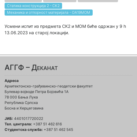
Статика конструкција 2 - СК2
Механика и отпорност материјала - ОА19МОМ
Усмени испит из предмета СК2 и МОМ биће одржан у 9 h
13.06.2023 на старој локацији.
АГГФ – Деканат
Адреса
Архитектонско-грађевинско-геодетски факултет
Булевар војводе Петра Бојовића 1A
78 000 Бања Лука
Република Српска
Босна и Херцеговина
ЈИБ:
4401017720022
Тел. централа:
+387 51 462 616
Студентска служба:
+387 51 462 545