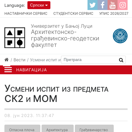
Language:
Српски
НАСТАВНИЧКИ СЕРВИС
СТУДЕНТСКИ СЕРВИС
УПИС 2026/2027
Универзитет у Бањој Луци
Архитектонско-
грађевинско-геодетски
факултет
Вести
Усмени испит из предмета СК2 и МОМ
НАВИГАЦИЈА
Усмени испит из предмета
СК2 и МОМ
08. јун 2023. 11:37:47
Огласна плоча
Архитектура
Грађевинарство