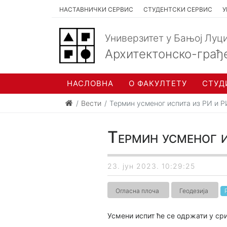
НАСТАВНИЧКИ СЕРВИС
СТУДЕНТСКИ СЕРВИС
У
Универзитет у Бањој Луц
Архитектонско-грађ
НАСЛОВНА
О ФАКУЛТЕТУ
СТУД
Вести
Термин усменог испита из РИ и 
Термин усменог 
23. јун 2023. 10:29:25
Огласна плоча
Геодезија
Усмени испит ће се одржати у сри