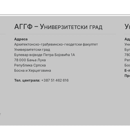
АГГФ – Универзитетски град
У
Адреса
Ад
Архитектонско-грађевинско-геодетски факултет
Ун
Универзитетски град
Бул
Булевар војводе Петра Бојовића 1A
78
78 000 Бања Лука
Ре
Република Српска
Бо
Босна и Херцеговина
Е-
Пр
Тел. централа:
+387 51 462 616
т