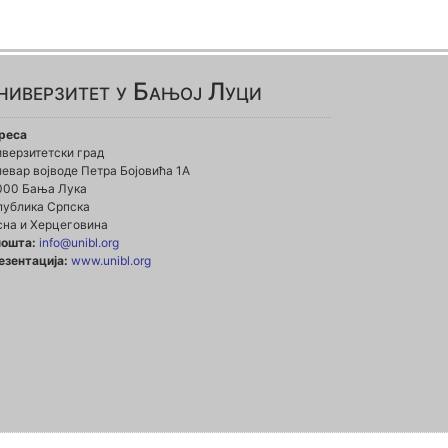
ниверзитет у Бањој Луци
реса
иверзитетски град
евар војводе Петра Бојовића 1А
000 Бања Лука
публика Српска
сна и Херцеговина
пошта:
info@unibl.org
езентација:
www.unibl.org