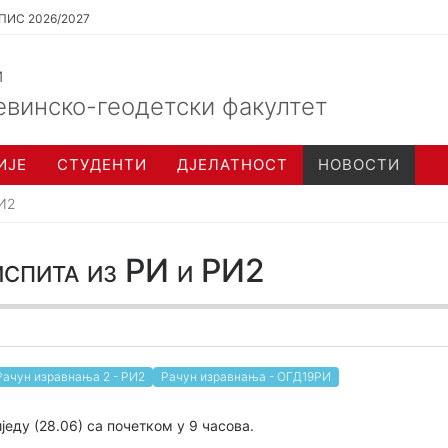
ПИС 2026/2027
и
евинско-геодетски факултет
ИЈЕ
СТУДЕНТИ
ДЈЕЛАТНОСТ
НОВОСТИ
РИ2
испита из РИ и РИ2
Рачун изравнања 2 - РИ2
Рачун изравнања - ОГД19РИ
једу (28.06) са почетком у 9 часова.