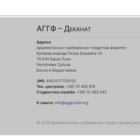
АГГФ – Деканат
Адреса
Архитектонско-грађевинско-геодетски факултет
Булевар војводе Петра Бојовића 1A
78 000 Бања Лука
Република Српска
Босна и Херцеговина
ЈИБ:
4401017720022
Тел. централа:
+387 51 462 616
Студентска служба:
+387 51 462 545
Е-пошта:
info@aggf.unibl.org
© 2026 Архитектонско-грађевинско-геодетски факулте