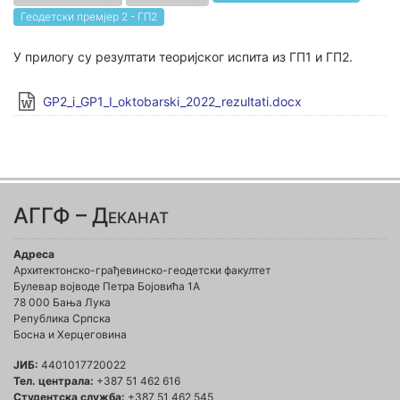
Геодетски премјер 2 - ГП2
У прилогу су резултати теоријског испита из ГП1 и ГП2.
GP2_i_GP1_I_oktobarski_2022_rezultati.docx
АГГФ – Деканат
Адреса
Архитектонско-грађевинско-геодетски факултет
Булевар војводе Петра Бојовића 1A
78 000 Бања Лука
Република Српска
Босна и Херцеговина
ЈИБ:
4401017720022
Тел. централа:
+387 51 462 616
Студентска служба:
+387 51 462 545