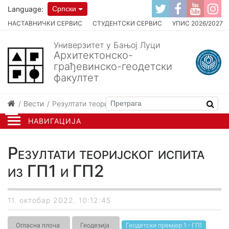
Language:
Српски
НАСТАВНИЧКИ СЕРВИС
СТУДЕНТСКИ СЕРВИС
УПИС 2026/2027
Универзитет у Бањој Луци
Архитектонско-
грађевинско-геодетски
факултет
Вести
Резултати теоријског испита из ГП1 и ГП2
НАВИГАЦИЈА
Резултати теоријског испита
из ГП1 и ГП2
11. октобар 2022. 10:12:45
Огласна плоча
Геодезија
Геодетски премјер 1 - ГП1