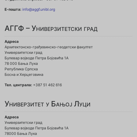
Е-пошта:
info@aggf.unibl.org
АГГФ – Универзитетски град
Адреса
Архитектонско-грађевинско-геодетски факултет
Универзитетски град
Булевар војводе Петра Бојовића 1A
78 000 Бања Лука
Република Српска
Босна и Херцеговина
Тел. централа:
+387 51 462 616
Универзитет у Бањој Луци
Адреса
Универзитетски град
Булевар војводе Петра Бојовића 1А
78000 Бања Лука