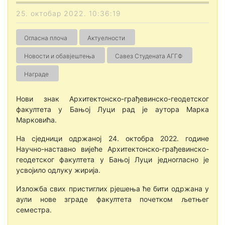
25. октобар 2022. 10:36:19
Огласна плоча
Актуелности
Новости и обавјештења
Савез Студената АГГФ
Награде
Нови знак Архитeктонско-грађeвинско-гeодeтског
факултeта у Бањој Луци рад је аутора Марка
Марковића.
На сједници одржаној 24. октобра 2022. године
Научно-наставно вијеће Архитeктонско-грађeвинско-
гeодeтског факултeта у Бањој Луци једногласно је
усвојило одлуку жирија.
Изложба свих пристиглих рјешења ће бити одржана у
аули нове зграде факултета почетком љетњег
семестра.