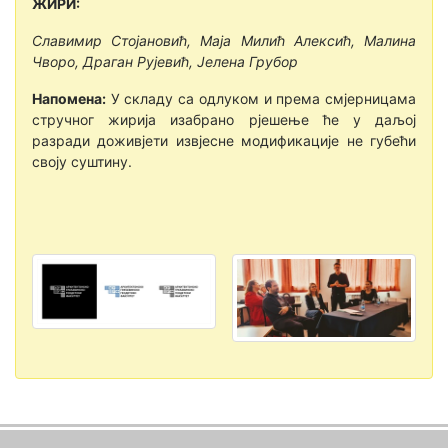
ЖИРИ:
Славимир Стојановић, Маја Милић Алексић, Малина
Чворо, Драган Рујевић, Јелена Грубор
Напомена:
У складу са одлуком и према смјерницама
стручног жирија изабрано рјешење ће у даљој
разради доживјети извјесне модификације не губећи
своју суштину.