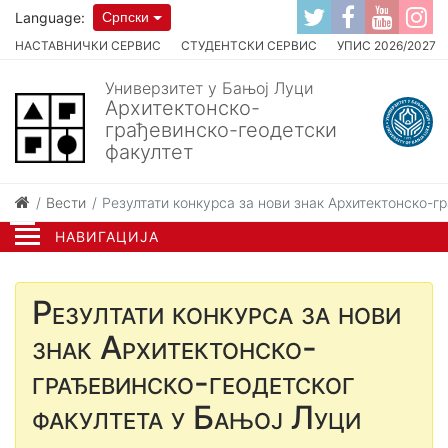
Language:
Српски
НАСТАВНИЧКИ СЕРВИС
СТУДЕНТСКИ СЕРВИС
УПИС 2026/2027
Универзитет у Бањој Луци
Архитектонско-
грађевинско-геодетски
факултет
Вести
Резултати конкурса за нови знак Архитeктонско-г
НАВИГАЦИЈА
Резултати конкурса за нови
знак Архитeктонско-
грађeвинско-гeодeтског
факултeта у Бањој Луци