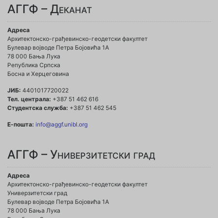
АГГФ – Деканат
Адреса
Архитектонско-грађевинско-геодетски факултет
Булевар војводе Петра Бојовића 1A
78 000 Бања Лука
Република Српска
Босна и Херцеговина
ЈИБ:
4401017720022
Тел. централа:
+387 51 462 616
Студентска служба:
+387 51 462 545
Е-пошта:
info@aggf.unibl.org
АГГФ – Универзитетски град
Адреса
Архитектонско-грађевинско-геодетски факултет
Универзитетски град
Булевар војводе Петра Бојовића 1A
78 000 Бања Лука