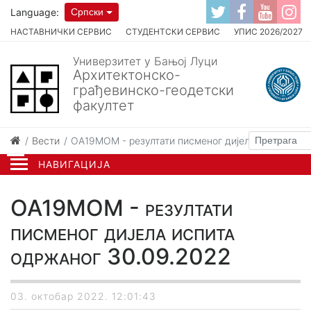
Language:
Српски
НАСТАВНИЧКИ СЕРВИС
СТУДЕНТСКИ СЕРВИС
УПИС 2026/2027
Универзитет у Бањој Луци
Архитектонско-
грађевинско-геодетски
факултет
Вести
OA19MOM - резултати писменог дијела испита од
НАВИГАЦИЈА
OA19MOM - резултати
писменог дијела испита
одржаног 30.09.2022
03. октобар 2022. 12:01:43