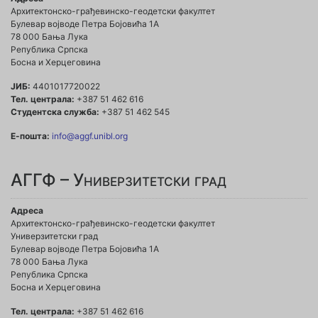
Архитектонско-грађевинско-геодетски факултет
Булевар војводе Петра Бојовића 1A
78 000 Бања Лука
Република Српска
Босна и Херцеговина
ЈИБ:
4401017720022
Тел. централа:
+387 51 462 616
Студентска служба:
+387 51 462 545
Е-пошта:
info@aggf.unibl.org
АГГФ – Универзитетски град
Адреса
Архитектонско-грађевинско-геодетски факултет
Универзитетски град
Булевар војводе Петра Бојовића 1A
78 000 Бања Лука
Република Српска
Босна и Херцеговина
Тел. централа:
+387 51 462 616