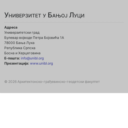
Универзитет у Бањој Луци
Адреса
Универзитетски град
Булевар војводе Петра Бојовића 1А
78000 Бања Лука
Република Српска
Босна и Херцеговина
Е-пошта:
info@unibl.org
Презентација:
www.unibl.org
© 2026 Архитектонско-грађевинско-геодетски факултет