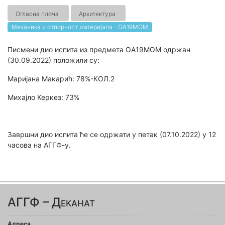
Огласна плоча
Архитектура
Механика и отпорност материјала - ОА19МОМ
Писмени дио испита из предмета OA19MOM одржан
(30.09.2022) положили су:
Маријана Макарић: 78%-КОЛ.2
Михајло Керкез: 73%
Завршни дио испита ће се одржати у петак (07.10.2022) у 12
часова на АГГФ-у.
АГГФ – Деканат
Адреса