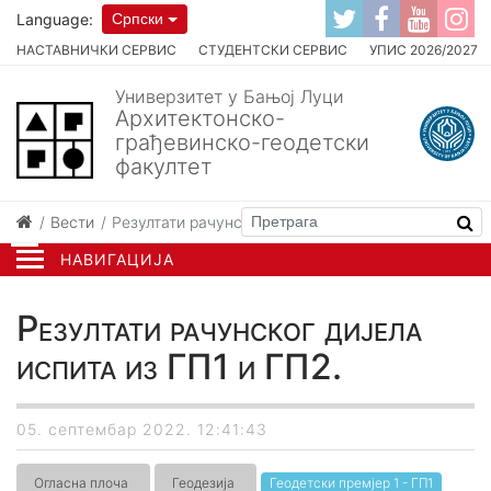
Language:
Српски
НАСТАВНИЧКИ СЕРВИС
СТУДЕНТСКИ СЕРВИС
УПИС 2026/2027
Универзитет у Бањој Луци
Архитектонско-
грађевинско-геодетски
факултет
Вести
Резултати рачунског дијела испита из ГП1 и ГП2.
НАВИГАЦИЈА
Резултати рачунског дијела
испита из ГП1 и ГП2.
05. септембар 2022. 12:41:43
Огласна плоча
Геодезија
Геодетски премјер 1 - ГП1