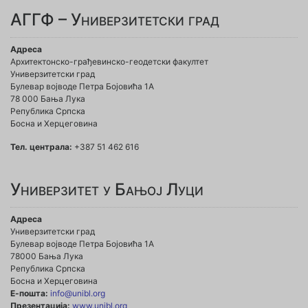
АГГФ – Универзитетски град
Адреса
Архитектонско-грађевинско-геодетски факултет
Универзитетски град
Булевар војводе Петра Бојовића 1A
78 000 Бања Лука
Република Српска
Босна и Херцеговина
Тел. централа:
+387 51 462 616
Универзитет у Бањој Луци
Адреса
Универзитетски град
Булевар војводе Петра Бојовића 1А
78000 Бања Лука
Република Српска
Босна и Херцеговина
Е-пошта:
info@unibl.org
Презентација:
www.unibl.org