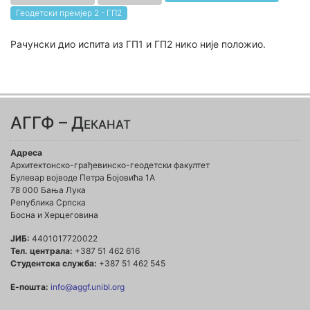
Геодетски премјер 2 - ГП2
Рачунски дио испита из ГП1 и ГП2 нико није положио.
АГГФ – Деканат
Адреса
Архитектонско-грађевинско-геодетски факултет
Булевар војводе Петра Бојовића 1A
78 000 Бања Лука
Република Српска
Босна и Херцеговина
ЈИБ:
4401017720022
Тел. централа:
+387 51 462 616
Студентска служба:
+387 51 462 545
Е-пошта:
info@aggf.unibl.org