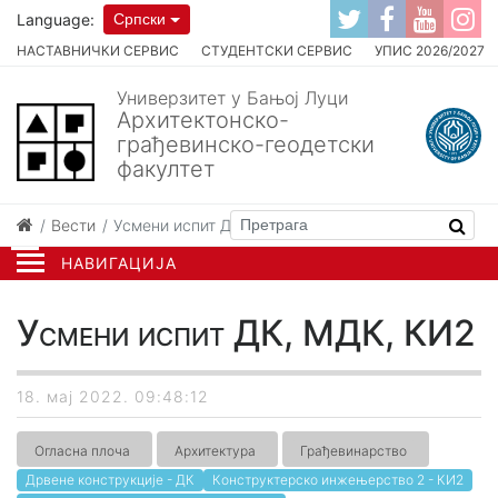
Language:
Српски
НАСТАВНИЧКИ СЕРВИС
СТУДЕНТСКИ СЕРВИС
УПИС 2026/2027
Универзитет у Бањој Луци
Архитектонско-
грађевинско-геодетски
факултет
Вести
Усмени испит ДК, МДК, КИ2
НАВИГАЦИЈА
Усмени испит ДК, МДК, КИ2
18. мај 2022. 09:48:12
Огласна плоча
Архитектура
Грађевинарство
Дрвене конструкције - ДК
Конструктерско инжењерство 2 - КИ2