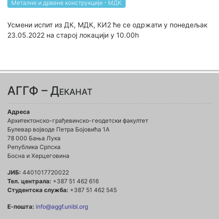
Металне и дрвене конструкције - МДК
Усмени испит из ДК, МДК, КИ2 ће се одржати у понедељак
23.05.2022 на старој локацији у 10.00h
АГГФ – Деканат
Адреса
Архитектонско-грађевинско-геодетски факултет
Булевар војводе Петра Бојовића 1A
78 000 Бања Лука
Република Српска
Босна и Херцеговина
ЈИБ:
4401017720022
Тел. централа:
+387 51 462 616
Студентска служба:
+387 51 462 545
Е-пошта:
info@aggf.unibl.org