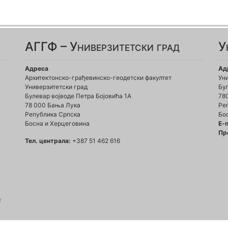
АГГФ – Универзитетски град
У
Адреса
Ад
Архитектонско-грађевинско-геодетски факултет
Ун
Универзитетски град
Бул
Булевар војводе Петра Бојовића 1A
78
78 000 Бања Лука
Ре
Република Српска
Бо
Босна и Херцеговина
Е-
Пр
Тел. централа:
+387 51 462 616
т