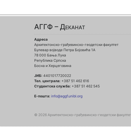
АГГФ – Деканат
Адреса
Архитектонско-грађевинско-геодетски факултет
Булевар војводе Петра Бојовића 1A
78 000 Бања Лука
Република Српска
Босна и Херцеговина
ЈИБ:
4401017720022
Тел. централа:
+387 51 462 616
Студентска служба:
+387 51 462 545
Е-пошта:
info@aggf.unibl.org
© 2026 Архитектонско-грађевинско-геодетски факулте