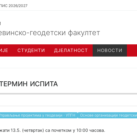
ПИС 2026/2027
и
евинско-геодетски факултет
ИЈЕ
СТУДЕНТИ
ДЈЕЛАТНОСТ
НОВОСТИ
термин испита
Управљање пројектима у геодезији - УПГН
Основе организације геодетски
ати 13.5. (четвртак) са почетком у 10:00 часова.