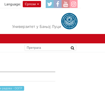
Language:
Српски
Универзитет у Бањој Луци
х радова - ООГР