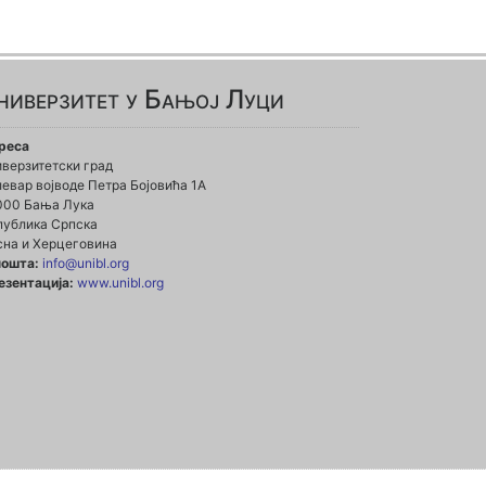
ниверзитет у Бањој Луци
реса
иверзитетски град
евар војводе Петра Бојовића 1А
000 Бања Лука
публика Српска
сна и Херцеговина
пошта:
info@unibl.org
езентација:
www.unibl.org