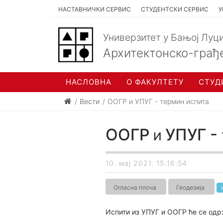
НАСТАВНИЧКИ СЕРВИС
СТУДЕНТСКИ СЕРВИС
У
Универзитет у Бањој Луц
Архитектонско-грађ
НАСЛОВНА
О ФАКУЛТЕТУ
СТУД
Вести
ООГР и УПУГ - термин испита
ООГР и УПУГ - 
10. мај 2021. 15:16:54
Огласна плоча
Геодезија
Испити из УПУГ и ООГР ће се одрж