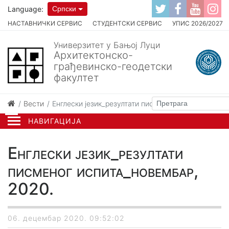
Language:
Српски
НАСТАВНИЧКИ СЕРВИС
СТУДЕНТСКИ СЕРВИС
УПИС 2026/2027
Универзитет у Бањој Луци
Архитектонско-
грађевинско-геодетски
факултет
Вести
Енглески језик_резултати писменог испита_новемб
НАВИГАЦИЈА
Енглески језик_резултати
писменог испита_новембар,
2020.
06. децембар 2020. 09:52:02