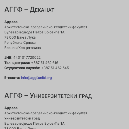
АГГФ – Деканат
Адреса
Архитектонско-грађевинско-геодетски факултет
Булевар војводе Петра Бојовића 1A
78 000 Бања Лука
Република Српска
Босна и Херцеговина
ЈИБ:
4401017720022
Тел. централа:
+387 51 462 616
Студентска служба:
+387 51 462 545
Е-пошта:
info@aggf.unibl.org
АГГФ – Универзитетски град
Адреса
Архитектонско-грађевинско-геодетски факултет
Универзитетски град
Булевар војводе Петра Бојовића 1A
78 000 Бања Лука