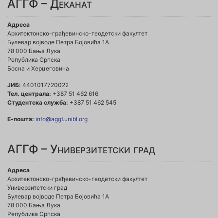
АГГФ – Деканат
Адреса
Архитектонско-грађевинско-геодетски факултет
Булевар војводе Петра Бојовића 1A
78 000 Бања Лука
Република Српска
Босна и Херцеговина
ЈИБ:
4401017720022
Тел. централа:
+387 51 462 616
Студентска служба:
+387 51 462 545
Е-пошта:
info@aggf.unibl.org
АГГФ – Универзитетски град
Адреса
Архитектонско-грађевинско-геодетски факултет
Универзитетски град
Булевар војводе Петра Бојовића 1A
78 000 Бања Лука
Република Српска