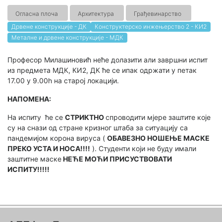
Огласна плоча
Архитектура
Грађевинарство
Дрвене конструкције - ДК
Конструктерско инжењерство 2 - КИ2
Металне и дрвене конструкције - МДК
Професор Милашиновић неће долазити али завршни испит
из предмета МДК, КИ2, ДК ће се ипак одржати у петак
17.00 у 9.00h на старој локацији.
НАПОМЕНА:
На испиту ће се
СТРИКТНО
спроводити мјере заштите које
су на снази од стране кризног штаба за ситуацију са
пандемијом корона вируса (
ОБАВЕЗНО НОШЕЊЕ МАСКЕ
ПРЕКО УСТА И НОСА!!!!
). Студенти који не буду имали
заштитне маске
НЕЋЕ МОЋИ ПРИСУСТВОВАТИ
ИСПИТУ!!!!!