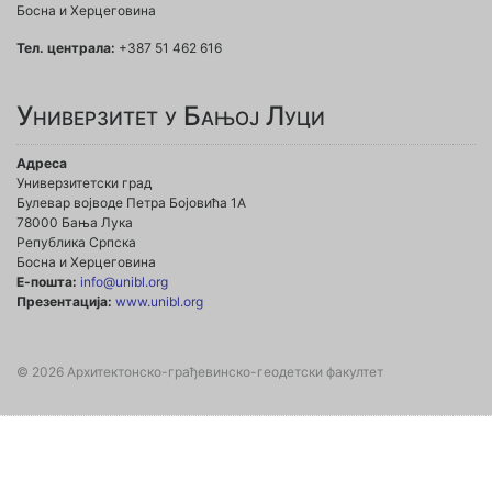
Босна и Херцеговина
Тел. централа:
+387 51 462 616
Универзитет у Бањој Луци
Адреса
Универзитетски град
Булевар војводе Петра Бојовића 1А
78000 Бања Лука
Република Српска
Босна и Херцеговина
Е-пошта:
info@unibl.org
Презентација:
www.unibl.org
© 2026 Архитектонско-грађевинско-геодетски факултет