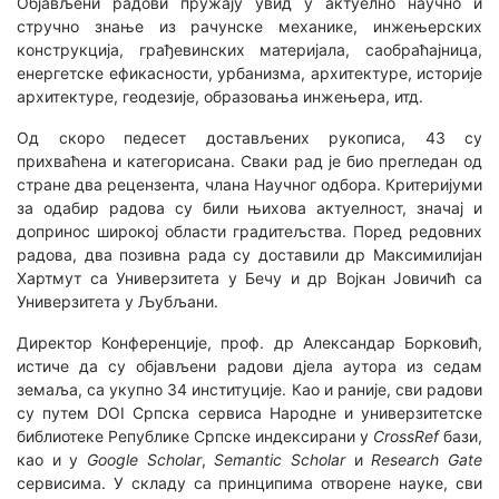
Објављени радови пружају увид у актуелно научно и
стручно знање из рачунске механике, инжењерских
конструкција, грађевинских материјала, саобраћајница,
енергетске ефикасности, урбанизма, архитектуре, историје
архитектуре, геодезије, образовања инжењера, итд.
Од скоро педесет достављених рукописа, 43 су
прихваћена и категорисана. Сваки рад је био прегледан од
стране два рецензента, члана Научног одбора. Критеријуми
за одабир радовa су били њихова актуелност, значај и
допринос широкој области градитељства. Поред редовних
радова, два позивна рада су доставили др Максимилијан
Хартмут са Универзитета у Бечу и др Војкан Јовичић са
Универзитета у Љубљани.
Директор Конференције, проф. др Александар Борковић,
истиче да су објављени радови дјела аутора из седам
земаља, са укупно 34 институције. Као и раније, сви радови
су путем DOI Српска сервиса Народне и универзитетске
библиотеке Републике Српске индексирани у
CrossRef
бази,
као и у
Google Scholar
,
Semantic Scholar
и
Research Gate
сервисима. У складу са принципима отворене науке, сви