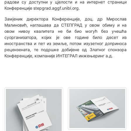
радови су доступни у цјелости и на интернет страници
Конференције stepgrad.aggf.unibl.org.
Замјеник директора Конференције, доц. др Мирослав
Малиновић, наглашава да СТЕПГРАД у овом обиму и на
овом нивоу квалитета не би био могућ без учешћа
суорганизатора, којих је ове године било десет из
иностранства и пет из земље, потом изузетног доприноса
рецензената, те подршке добијене од Златног спонзора
Конференције, компаније ИНТЕГРАЛ инжењеринг а.д.