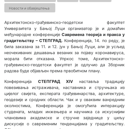
Новости и обавјештења
Архитектонско-грађевинско-геодетски факултет
Универзитета у Бањој Луци организатор је и домаћин
међународне конференције
Савремена теорија и пракса у
градитељству – СТЕПГРАД.
Конференција, 14. по реду, је
била заказана за 11. и 12. јун у Бањој Луци, али је усљед
неочекиваних дешавања везаних за појаву коронавируса,
морала бити отказана. Упркос томе, Архитектонско-
грађевинско-геодетски факултет је одлучио да Зборник
радова буде објављен према првобитном плану.
Конференција
СТЕПГРАД XIV
наставља традицију
повезивања истраживача, наставника и стручњака из
цијелог свијета, експерата грађевинарства, архитектуре,
геодезије и сродних области. Чак и у оваквим ванредним
околностима, Конференција je омогућила интеракцију
студената, младих инжењера и научника са искуснијим
члановима академске и стручне заједнице у циљу
дискусије о савременим тенденцијама у градитељству.