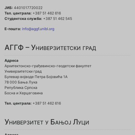
ЈИБ:
4401017720022
Тел. централа:
+387 51 462 616
Студентска служба:
+387 51 462 545
Е-пошта:
info@aggf.unibl.org
АГГФ – Универзитетски град
Адреса
Архитектонско-грађевинско-геодетски факултет
Универзитетски град
Булевар војводе Петра Бојовића 1A
78 000 Бања Лука
Република Српска
Босна и Херцеговина
Тел. централа:
+387 51 462 616
Универзитет у Бањој Луци
Адреса