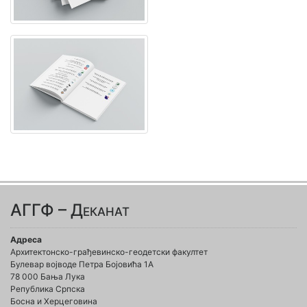
АГГФ – Деканат
Адреса
Архитектонско-грађевинско-геодетски факултет
Булевар војводе Петра Бојовића 1A
78 000 Бања Лука
Република Српска
Босна и Херцеговина