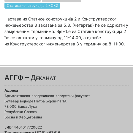
Статика конструкција 2 - СК2
Настава из Статике конструкција 2 и Конструктерског
инжењерства 3 заказана за 5.3. (четвртак) ће се одржати у
замјењеним терминима. Вјежбе из Статике конструкција 2
ће се одржати у термину од 11-14:00, а вјежбе
из Конструктерског инжењерства 3 у термину од 8-11:00.
АГГФ – Деканат
Адреса
Архитектонско-грађевинско-геодетски факултет
Булевар војводе Петра Бојовића 1A
78 000 Бања Лука
Република Српска
Босна и Херцеговина
ЈИБ:
4401017720022
Тел. централа:
+387 51 462 616