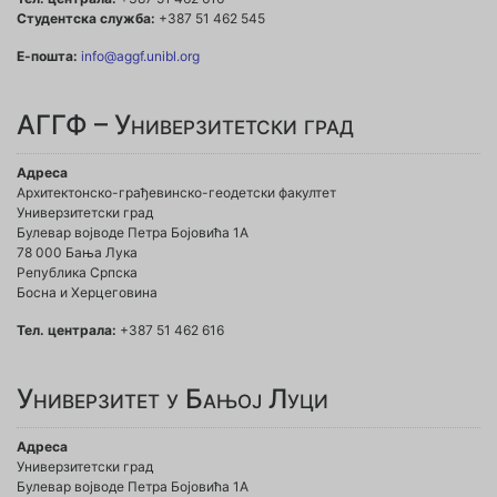
Студентска служба:
+387 51 462 545
Е-пошта:
info@aggf.unibl.org
АГГФ – Универзитетски град
Адреса
Архитектонско-грађевинско-геодетски факултет
Универзитетски град
Булевар војводе Петра Бојовића 1A
78 000 Бања Лука
Република Српска
Босна и Херцеговина
Тел. централа:
+387 51 462 616
Универзитет у Бањој Луци
Адреса
Универзитетски град
Булевар војводе Петра Бојовића 1А