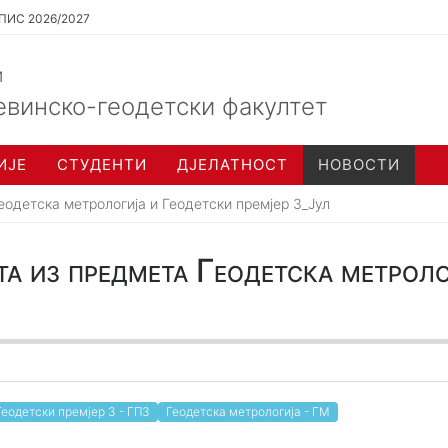
ПИС 2026/2027
и
евинско-геодетски факултет
ИЈЕ
СТУДЕНТИ
ДЈЕЛАТНОСТ
НОВОСТИ
еодетска метрологија и Геодетски премјер 3_Јул
а из предмета Геодетска метроло
Геодетски премјер 3 - ГП3
Геодетска метрологија - ГМ