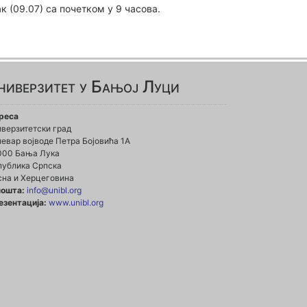
 (09.07) са почетком у 9 часова.
ниверзитет у Бањој Луци
реса
иверзитетски град
евар војводе Петра Бојовића 1А
000 Бања Лука
публика Српска
сна и Херцеговина
пошта:
info@unibl.org
езентација:
www.unibl.org