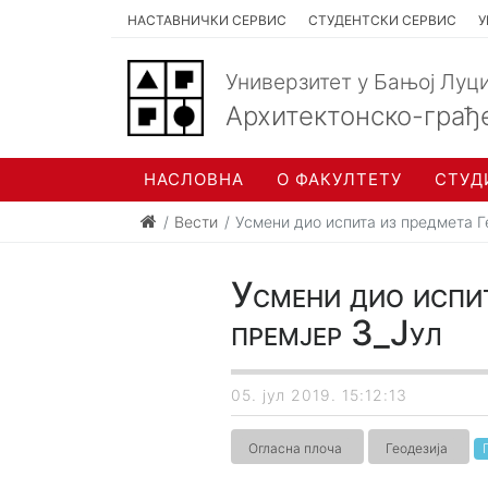
НАСТАВНИЧКИ СЕРВИС
СТУДЕНТСКИ СЕРВИС
У
Универзитет у Бањој Луц
Архитектонско-грађ
НАСЛОВНА
О ФАКУЛТЕТУ
СТУД
Вести
Усмени дио испита из предмета Г
Усмени дио испит
премјер 3_Јул
05. јул 2019. 15:12:13
Огласна плоча
Геодезија