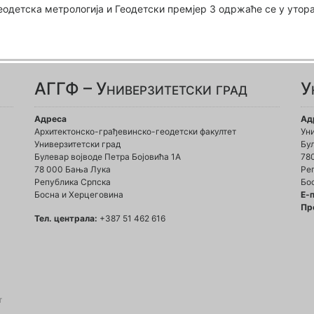
одетска метрологија и Геодетски премјер 3 одржаће се у уторак
АГГФ – Универзитетски град
У
Адреса
Ад
Архитектонско-грађевинско-геодетски факултет
Ун
Универзитетски град
Бул
Булевар војводе Петра Бојовића 1A
78
78 000 Бања Лука
Ре
Република Српска
Бо
Босна и Херцеговина
Е-
Пр
Тел. централа:
+387 51 462 616
т