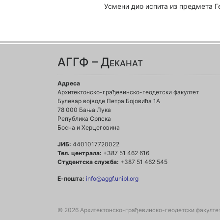
Усмени дио испита из предмета Ге
АГГФ – Деканат
Адреса
Архитектонско-грађевинско-геодетски факултет
Булевар војводе Петра Бојовића 1A
78 000 Бања Лука
Република Српска
Босна и Херцеговина
ЈИБ:
4401017720022
Тел. централа:
+387 51 462 616
Студентска служба:
+387 51 462 545
Е-пошта:
info@aggf.unibl.org
© 2026 Архитектонско-грађевинско-геодетски факулте