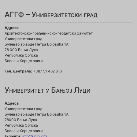
АГГФ – Универзитетски град
Адреса
Архитектонско-грађевинско-геодетски факултет
Универзитетски град
Булевар војводе Петра Бојовића 1A
78 000 Бања Лука
Република Српска
Босна и Херцеговина
Тел. централа:
+387 51 462 616
Универзитет у Бањој Луци
Адреса
Универзитетски град
Булевар војводе Петра Бојовића 1А
78000 Бања Лука
Република Српска
Босна и Херцеговина
Е-пошта:
info@unibl.org