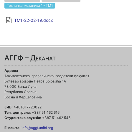
Техничка механика 1 - ТМ1
TM1-22-02-19.docx
АГГФ – Деканат
Адреса
Архитектонско-грађевинско-геодетски факултет
Булевар војводе Петра Бојовића 1A
78 000 Бања Лука
Република Српска
Босна и Херцеговина
ЈИБ:
4401017720022
Тел. централа:
+387 51 462 616
Студентска служба:
+387 51 462 545
Е-пошта:
info@aggf.unibl.org