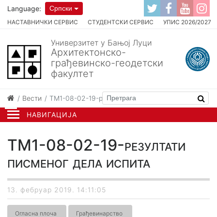
Language:
Српски
НАСТАВНИЧКИ СЕРВИС
СТУДЕНТСКИ СЕРВИС
УПИС 2026/2027
Универзитет у Бањој Луци
Архитектонско-
грађевинско-геодетски
факултет
Вести
TM1-08-02-19-резултати писменог дела испита
НАВИГАЦИЈА
TM1-08-02-19-резултати
писменог дела испита
13. фебруар 2019. 14:11:05
Огласна плоча
Грађевинарство