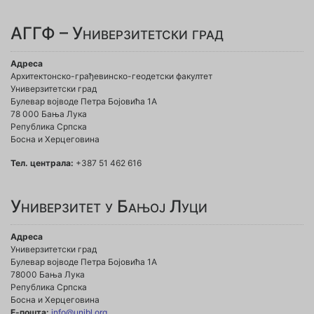
АГГФ – Универзитетски град
Адреса
Архитектонско-грађевинско-геодетски факултет
Универзитетски град
Булевар војводе Петра Бојовића 1A
78 000 Бања Лука
Република Српска
Босна и Херцеговина
Тел. централа:
+387 51 462 616
Универзитет у Бањој Луци
Адреса
Универзитетски град
Булевар војводе Петра Бојовића 1А
78000 Бања Лука
Република Српска
Босна и Херцеговина
Е-пошта:
info@unibl.org