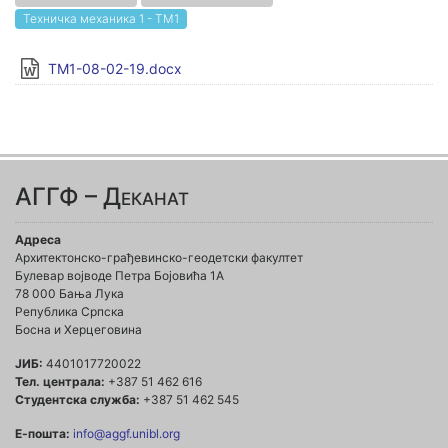
Техничка механика 1 - ТМ1
TM1-08-02-19.docx
АГГФ – Деканат
Адреса
Архитектонско-грађевинско-геодетски факултет
Булевар војводе Петра Бојовића 1A
78 000 Бања Лука
Република Српска
Босна и Херцеговина
ЈИБ:
4401017720022
Тел. централа:
+387 51 462 616
Студентска служба:
+387 51 462 545
Е-пошта:
info@aggf.unibl.org