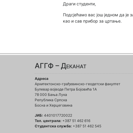
Драги студенти,
Подсјећамо вас још једном да је 
као и сав прибор за цртање.
АГГФ – Деканат
Адреса
Архитектонско-грађевинско-геодетски факултет
Булевар војводе Петра Бојовића 1A
78 000 Бања Лука
Република Српска
Босна и Херцеговина
ЈИБ:
4401017720022
Тел. централа:
+387 51 462 616
Студентска служба:
+387 51 462 545