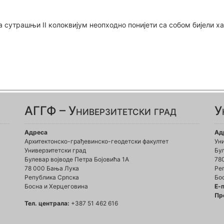
за сутрашњи II колоквијум неопходно понијети са собом бијели 
АГГФ – Универзитетски град
У
Адреса
Ад
Архитектонско-грађевинско-геодетски факултет
Ун
Универзитетски град
Бул
Булевар војводе Петра Бојовића 1A
78
78 000 Бања Лука
Ре
Република Српска
Бо
Босна и Херцеговина
Е-
Пр
Тел. централа:
+387 51 462 616