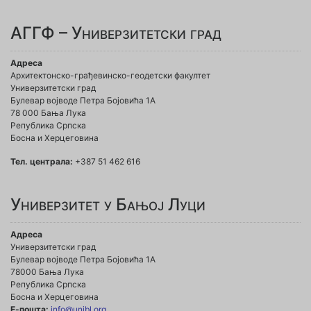
АГГФ – Универзитетски град
Адреса
Архитектонско-грађевинско-геодетски факултет
Универзитетски град
Булевар војводе Петра Бојовића 1A
78 000 Бања Лука
Република Српска
Босна и Херцеговина
Тел. централа:
+387 51 462 616
Универзитет у Бањој Луци
Адреса
Универзитетски град
Булевар војводе Петра Бојовића 1А
78000 Бања Лука
Република Српска
Босна и Херцеговина
Е-пошта:
info@unibl.org