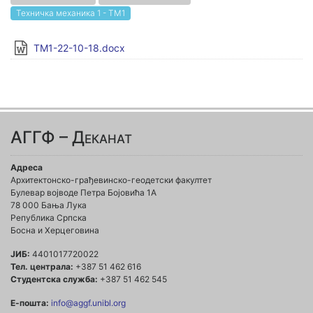
Техничка механика 1 - ТМ1
TM1-22-10-18.docx
АГГФ – Деканат
Адреса
Архитектонско-грађевинско-геодетски факултет
Булевар војводе Петра Бојовића 1A
78 000 Бања Лука
Република Српска
Босна и Херцеговина
ЈИБ:
4401017720022
Тел. централа:
+387 51 462 616
Студентска служба:
+387 51 462 545
Е-пошта:
info@aggf.unibl.org