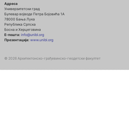
Адреса
Универзитетски град
Булевар војводе Петра Бојовића 1А
78000 Бања Лука
Република Српска
Босна и Херцеговина
Е-пошта:
info@unibl.org
Презентација:
www.unibl.org
© 2026 Архитектонско-грађевинско-геодетски факултет