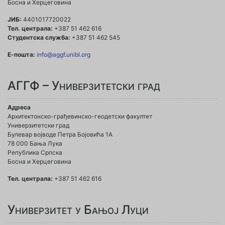
Босна и Херцеговина
ЈИБ:
4401017720022
Тел. централа:
+387 51 462 616
Студентска служба:
+387 51 462 545
Е-пошта:
info@aggf.unibl.org
АГГФ – Универзитетски град
Адреса
Архитектонско-грађевинско-геодетски факултет
Универзитетски град
Булевар војводе Петра Бојовића 1A
78 000 Бања Лука
Република Српска
Босна и Херцеговина
Тел. централа:
+387 51 462 616
Универзитет у Бањој Луци