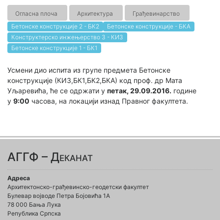
Огласна плоча
Архитектура
Грађевинарство
Бетонске конструкције 2 - БК2
Бетонске конструкције - БКА
Конструктерско инжењерство 3 - КИ3
Бетонске конструкције 1 - БК1
Усмени дио испита из групе предмета Бетонске
конструкције (КИ3,БК1,БК2,БКА) код проф. др Мата
Уљаревића, ће се одржати у
петак, 29.09.2016.
године
у
9:00
часова, на локацији изнад Правног факултета.
АГГФ – Деканат
Адреса
Архитектонско-грађевинско-геодетски факултет
Булевар војводе Петра Бојовића 1A
78 000 Бања Лука
Република Српска