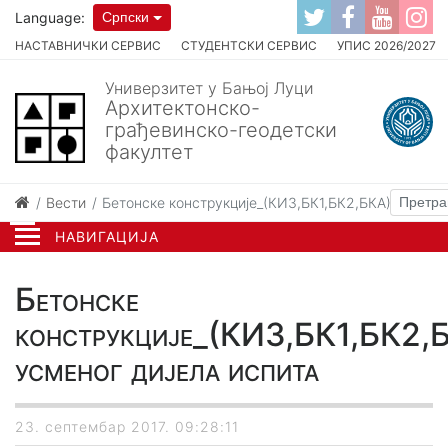
Language:
Српски
НАСТАВНИЧКИ СЕРВИС
СТУДЕНТСКИ СЕРВИС
УПИС 2026/2027
Универзитет у Бањој Луци
Архитектонско-
грађевинско-геодетски
факултет
Вести
Бетонске конструкције_(КИ3,БК1,БК2,БКА)_Термин
НАВИГАЦИЈА
Бетонске
конструкције_(КИ3,БК1,БК2,
усменог дијела испита
23. септембар 2017. 09:28:11