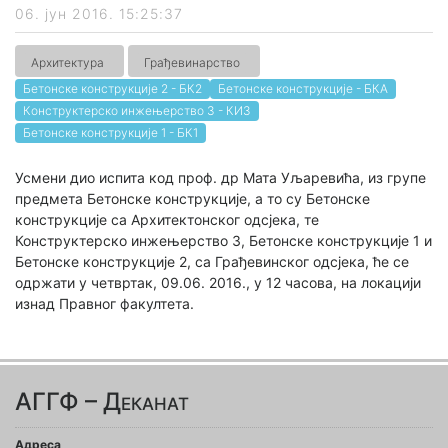
06. јун 2016. 15:25:37
Архитектура
Грађевинарство
Бетонске конструкције 2 - БК2
Бетонске конструкције - БКА
Конструктерско инжењерство 3 - КИ3
Бетонске конструкције 1 - БК1
Усмени дио испита код проф. др Мата Уљаревића, из групе
предмета Бетонске конструкције, а то су Бетонске
конструкције са Архитектонског одсјека, те
Конструктерско инжењерство 3, Бетонске конструкције 1 и
Бетонске конструкције 2, са Грађевинског одсјека, ће се
одржати у четвртак, 09.06. 2016., у 12 часова, на локацији
изнад Правног факултета.
АГГФ – Деканат
Адреса