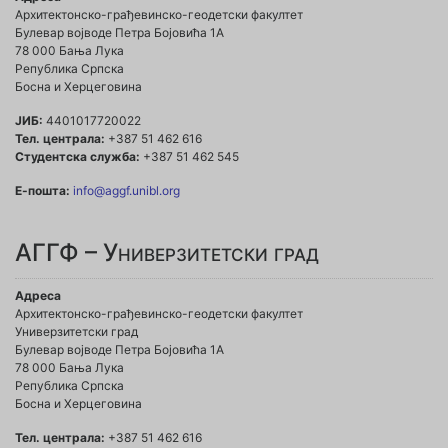
Архитектонско-грађевинско-геодетски факултет
Булевар војводе Петра Бојовића 1A
78 000 Бања Лука
Република Српска
Босна и Херцеговина
ЈИБ:
4401017720022
Тел. централа:
+387 51 462 616
Студентска служба:
+387 51 462 545
Е-пошта:
info@aggf.unibl.org
АГГФ – Универзитетски град
Адреса
Архитектонско-грађевинско-геодетски факултет
Универзитетски град
Булевар војводе Петра Бојовића 1A
78 000 Бања Лука
Република Српска
Босна и Херцеговина
Тел. централа:
+387 51 462 616