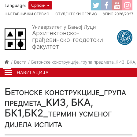
Language:
Српски
НАСТАВНИЧКИ СЕРВИС
СТУДЕНТСКИ СЕРВИС
УПИС 2026/2027
Универзитет у Бањој Луци
Архитектонско-
грађевинско-геодетски
факултет
Вести
Бетонске конструкције_група предмета_КИ3, БКА,
НАВИГАЦИЈА
Бетонске конструкције_група
предмета_КИ3, БКА,
БК1,БК2_термин усменог
дијела испита