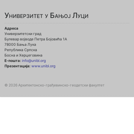
Универзитет у Бањој Луци
Адреса
Универзитетски град
Булевар војводе Петра Бојовића 1А
78000 Бања Лука
Република Српска
Босна и Херцеговина
Е-пошта:
info@unibl.org
Презентација:
www.unibl.org
© 2026 Архитектонско-грађевинско-геодетски факултет