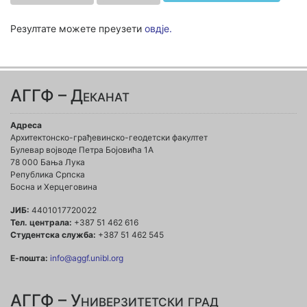
Резултате можете преузети
овдје.
АГГФ – Деканат
Адреса
Архитектонско-грађевинско-геодетски факултет
Булевар војводе Петра Бојовића 1A
78 000 Бања Лука
Република Српска
Босна и Херцеговина
ЈИБ:
4401017720022
Тел. централа:
+387 51 462 616
Студентска служба:
+387 51 462 545
Е-пошта:
info@aggf.unibl.org
АГГФ – Универзитетски град