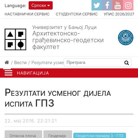
Language:
Српски
НАСТАВНИЧКИ СЕРВИС
СТУДЕНТСКИ СЕРВИС
УПИС 2026/2027
Универзитет у Бањој Луци
Архитектонско-
грађевинско-геодетски
факултет
Вести
Резултати усменог дијела испита ГП3
НАВИГАЦИЈА
Резултати усменог дијела
испита ГП3
22. мај 2016. 22:21:21
Огласна плоча
Геодезија
Геодетски премјер 3 - ГП3