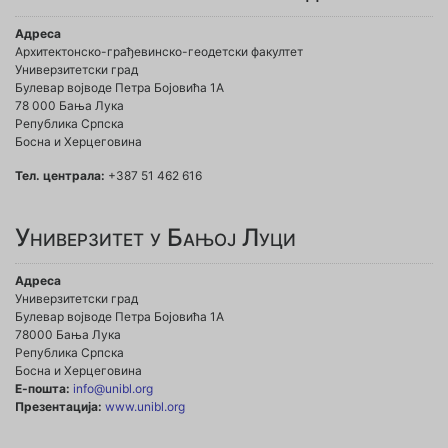
Адреса
Архитектонско-грађевинско-геодетски факултет
Универзитетски град
Булевар војводе Петра Бојовића 1A
78 000 Бања Лука
Република Српска
Босна и Херцеговина
Тел. централа:
+387 51 462 616
Универзитет у Бањој Луци
Адреса
Универзитетски град
Булевар војводе Петра Бојовића 1А
78000 Бања Лука
Република Српска
Босна и Херцеговина
Е-пошта:
info@unibl.org
Презентација:
www.unibl.org