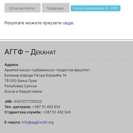
Огласна плоча
Геодезија
Рачун изравнања 3 - РИ3
Резултате можете преузети
овдје.
АГГФ – Деканат
Адреса
Архитектонско-грађевинско-геодетски факултет
Булевар војводе Петра Бојовића 1A
78 000 Бања Лука
Република Српска
Босна и Херцеговина
ЈИБ:
4401017720022
Тел. централа:
+387 51 462 616
Студентска служба:
+387 51 462 545
Е-пошта:
info@aggf.unibl.org