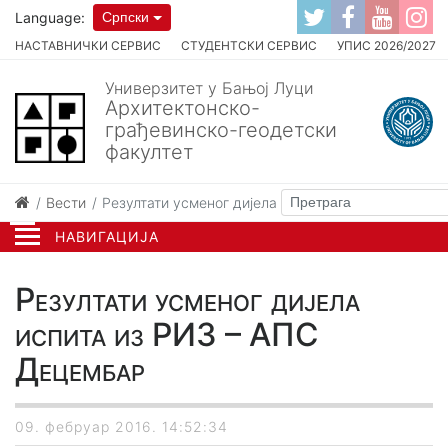
Language:
Српски
НАСТАВНИЧКИ СЕРВИС
СТУДЕНТСКИ СЕРВИС
УПИС 2026/2027
Универзитет у Бањој Луци
Архитектонско-
грађевинско-геодетски
факултет
Вести
Резултати усменог дијела испита из РИ3 – АПС Д
НАВИГАЦИЈА
Резултати усменог дијела
испита из РИ3 – АПС
Децембар
09. фебруар 2016. 14:52:34