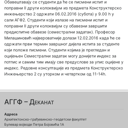
Обавештавају се студенти да ће се писмени испит и
поправни II други колоквијум из предмета Конструктерско
инжењерство 2 одржати 06.02.2016 (субота) у 9.00 h у
сали АГФ2. Студенти који излазе на писмени испит и
поправни II други колоквијум су обавезни завршити
предиспитне обавезе (семестрални задатак). Професор
Милашиновић највероватније долази 12.02.2016 када ће се
одржати први термин завршног дијела испита за студенте
који положе писмени. Студенти којима је прегледан и
оцијењен Семестрални задатак могу донијети индекс за
потпис и самим тим имају све предуслове за упис оцијене у
индекс. Редовне консултације из предмета Конструктерско
Инжењерство 2 су уторком и четвртком од 11-14h.
АГГФ – Деканат
Адреса
Архитектонско-грађевинско-геодетски факултет
Булевар војводе Петра Бојовића 1A