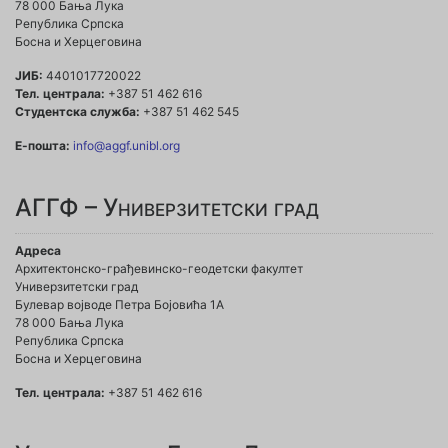
78 000 Бања Лука
Република Српска
Босна и Херцеговина
ЈИБ:
4401017720022
Тел. централа:
+387 51 462 616
Студентска служба:
+387 51 462 545
Е-пошта:
info@aggf.unibl.org
АГГФ – Универзитетски град
Адреса
Архитектонско-грађевинско-геодетски факултет
Универзитетски град
Булевар војводе Петра Бојовића 1A
78 000 Бања Лука
Република Српска
Босна и Херцеговина
Тел. централа:
+387 51 462 616