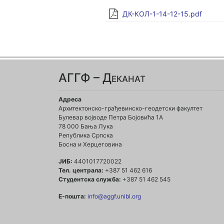
ДК-КОЛ-1-14-12-15.pdf
АГГФ – Деканат
Адреса
Архитектонско-грађевинско-геодетски факултет
Булевар војводе Петра Бојовића 1A
78 000 Бања Лука
Република Српска
Босна и Херцеговина
ЈИБ:
4401017720022
Тел. централа:
+387 51 462 616
Студентска служба:
+387 51 462 545
Е-пошта:
info@aggf.unibl.org