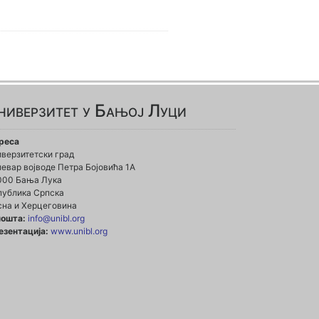
ниверзитет у Бањој Луци
реса
иверзитетски град
евар војводе Петра Бојовића 1А
000 Бања Лука
публика Српска
сна и Херцеговина
пошта:
info@unibl.org
езентација:
www.unibl.org