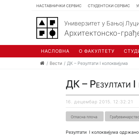
НАСТАВНИЧКИ СЕРВИС
СТУДЕНТСКИ СЕРВИС
У
Универзитет у Бањој Луц
Архитектонско-грађ
НАСЛОВНА
О ФАКУЛТЕТУ
СТУД
Вести
ДК – Резултати I колоквијума
ДК – Резултати I
16. децембар 2015. 12:32:21
Огласна плоча
Грађевинарств
Резултати I колоквијума одржано