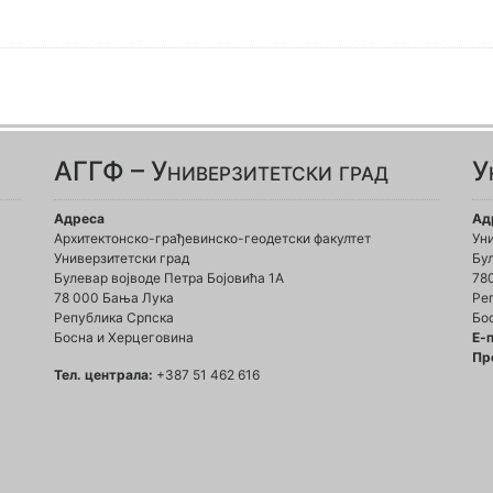
АГГФ – Универзитетски град
У
Адреса
Ад
Архитектонско-грађевинско-геодетски факултет
Ун
Универзитетски град
Бул
Булевар војводе Петра Бојовића 1A
78
78 000 Бања Лука
Ре
Република Српска
Бо
Босна и Херцеговина
Е-
Пр
Тел. централа:
+387 51 462 616