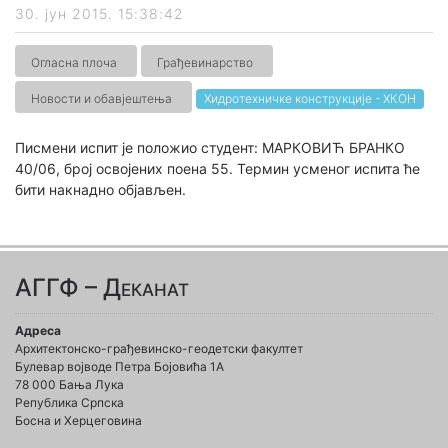
30. јун 2015. 15:38:42
Огласна плоча
Грађевинарство
Новости и обавјештења
Хидротехничке конструкције - ХКОН
Писмени испит је положио студент: МАРКОВИЋ БРАНКО
40/06, број освојених поена 55. Термин усменог испита ће
бити накнадно објављен.
АГГФ – Деканат
Адреса
Архитектонско-грађевинско-геодетски факултет
Булевар војводе Петра Бојовића 1A
78 000 Бања Лука
Република Српска
Босна и Херцеговина