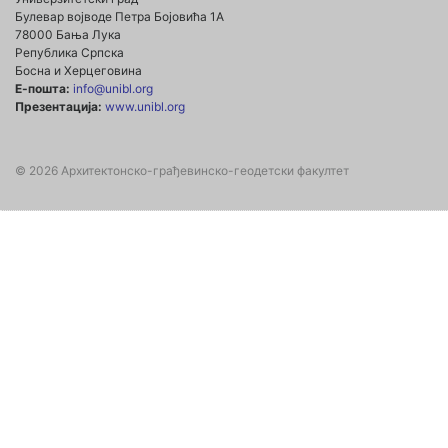
Булевар војводе Петра Бојовића 1А
78000 Бања Лука
Република Српска
Босна и Херцеговина
Е-пошта:
info@unibl.org
Презентација:
www.unibl.org
© 2026 Архитектонско-грађевинско-геодетски факултет