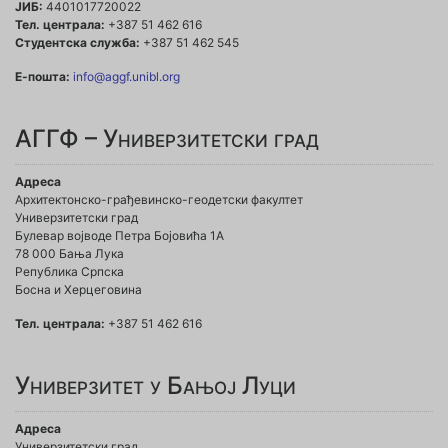
ЈИБ:
4401017720022
Тел. централа:
+387 51 462 616
Студентска служба:
+387 51 462 545
Е-пошта:
info@aggf.unibl.org
АГГФ – Универзитетски град
Адреса
Архитектонско-грађевинско-геодетски факултет
Универзитетски град
Булевар војводе Петра Бојовића 1A
78 000 Бања Лука
Република Српска
Босна и Херцеговина
Тел. централа:
+387 51 462 616
Универзитет у Бањој Луци
Адреса
Универзитетски град