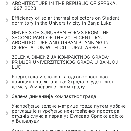
ARCHITECTURE IN THE REPUBLIC OF SRPSKA,
1997–2023
Efficiency of solar thermal collectors on Student
dormitory in the University city in Banja Luka
GENESIS OF SUBURBAN FORMS FROM THE
SECOND PART OF THE 20TH CENTURY:
ARCHITECTURE AND URBAN PLANNING IN
CORRELATION WITH CULTURAL ASPECTS
ZELENA DIMENZIJA KOMPAKTNOG GRADA:
PRIMJER UNIVERZITETSKOG GRADA U BANJOJ
LUCI
Енергетска и еколошка одговорност као
принцип пројектовања: Зграда студентског
дома у Универзитетском граду
Зелена димензија компактног града
Унапређење зелене матрице града путем урбане
регулације и уређења неизграђених простора:
студија случаја парка уз Булевар Српске војске
у Бањалуци
Алтерантивни локално оријентисани приступ