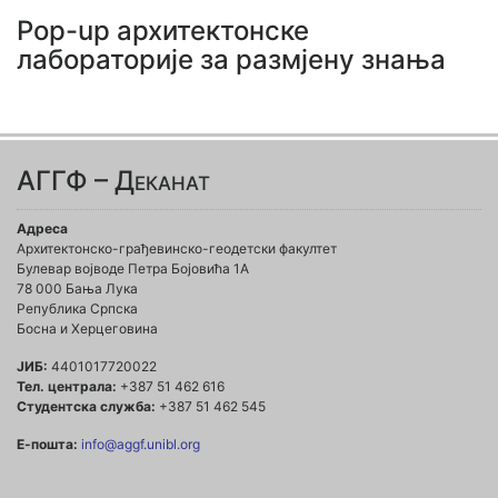
Pop-up архитектонске
лабораторије за размјену знања
АГГФ – Деканат
Адреса
Архитектонско-грађевинско-геодетски факултет
Булевар војводе Петра Бојовића 1A
78 000 Бања Лука
Република Српска
Босна и Херцеговина
ЈИБ:
4401017720022
Тел. централа:
+387 51 462 616
Студентска служба:
+387 51 462 545
Е-пошта:
info@aggf.unibl.org