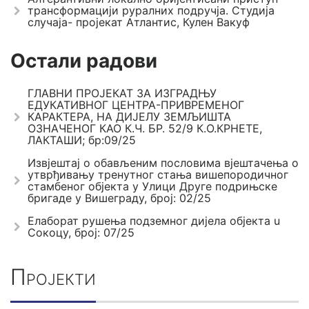
трансформацији руралних подручја. Студија
случаја- пројекат Атлантис, Кулен Вакуф
Остали радови
ГЛАВНИ ПРОЈЕКАТ ЗА ИЗГРАДЊУ
ЕДУКАТИВНОГ ЦЕНТРА-ПРИВРЕМЕНОГ
КАРАКТЕРА, НА ДИЈЕЛУ ЗЕМЉИШТА
ОЗНАЧЕНОГ КАО К.Ч. БР. 52/9 К.О.КРНЕТЕ,
ЛАКТАШИ; бр:09/25
Извјештај о обављеним пословима вјештачења о
утврђивању тренутног стања вишепородичног
стамбеног објекта у Улици Друге подрињске
бригаде у Вишеграду, број: 02/25
Елаборат рушења подземног дијела објекта u
Сокоцу, број: 07/25
Пројекти