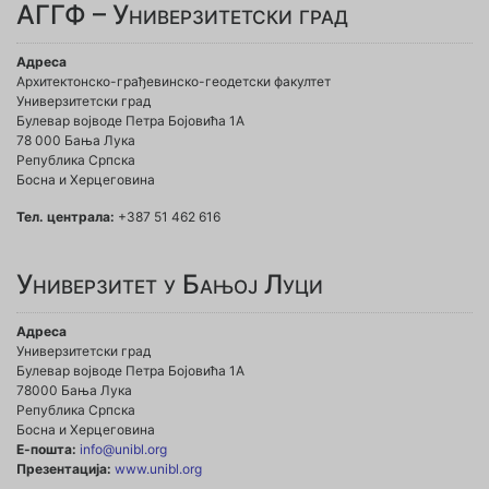
АГГФ – Универзитетски град
Адреса
Архитектонско-грађевинско-геодетски факултет
Универзитетски град
Булевар војводе Петра Бојовића 1A
78 000 Бања Лука
Република Српска
Босна и Херцеговина
Тел. централа:
+387 51 462 616
Универзитет у Бањој Луци
Адреса
Универзитетски град
Булевар војводе Петра Бојовића 1А
78000 Бања Лука
Република Српска
Босна и Херцеговина
Е-пошта:
info@unibl.org
Презентација:
www.unibl.org