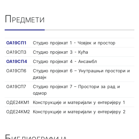
Предмети
ОА19СП1
Студио пројекат 1 - Човјек и простор
ОА19СП3
Студио пројекат 3 - Кућа
ОА19СП4
Студио пројекат 4 - Ансамбл
ОА19СП6
Студио пројекат 6 – Унутрашњи простори и
дизајн
ОА19СП7
Студио пројекат 7 – Простори за рад и
одмор
ОДЕ24КМ1
Конструкције и материјали у ентеријеру 1
ОДЕ24КМ2
Конструкције и материјали у ентеријеру 2
Библиографија