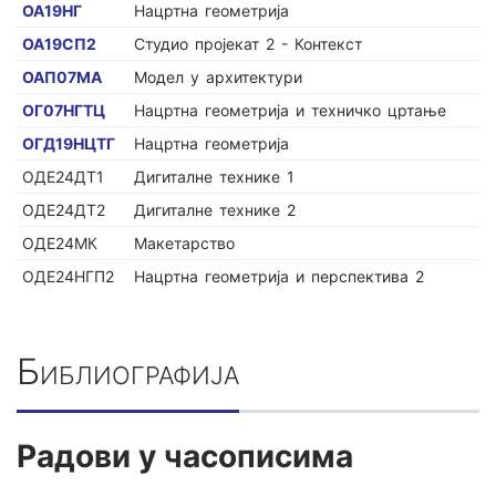
ОА19НГ
Нацртна геометрија
ОА19СП2
Студио пројекат 2 - Контекст
ОАП07МА
Модел у архитектури
ОГ07НГТЦ
Нацртна геометрија и техничко цртање
ОГД19НЦТГ
Нацртна геометрија
ОДЕ24ДТ1
Дигиталне технике 1
ОДЕ24ДТ2
Дигиталне технике 2
ОДЕ24МК
Макетарство
ОДЕ24НГП2
Нацртна геометрија и перспектива 2
Библиографија
Радови у часописима