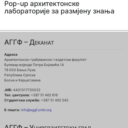
Pop-up архитектонске
лабораторије за размјену знања
АГГФ – Деканат
Адреса
Архитектонско-грађевинско-геодетски факултет
Булевар војводе Петра Бојовића 1A
78 000 Бања Лука
Република Српска
Босна и Херцеговина
ЈИБ:
4401017720022
Тел. централа:
+387 51 462 616
Студентска служба:
+387 51 462 545
Е-пошта:
info@aggf.unibl.org
АГГФ – Универзитетски град