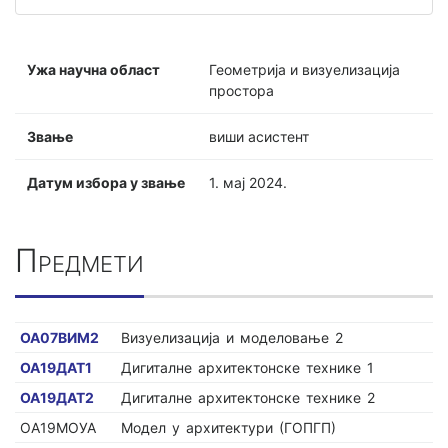
Ужа научна област
Геометрија и визуелизација
простора
Звање
виши асистент
Датум избора у звање
1. мај 2024.
Предмети
ОА07ВИМ2
Визуелизација и моделовање 2
ОА19ДАТ1
Дигиталне архитектонске технике 1
ОА19ДАТ2
Дигиталне архитектонске технике 2
ОА19МОУА
Модел у архитектури (ГОПГП)